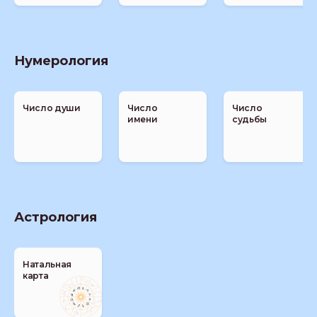
Нумерология
Число души
Число
Число
имени
судьбы
Астрология
Натальная
карта