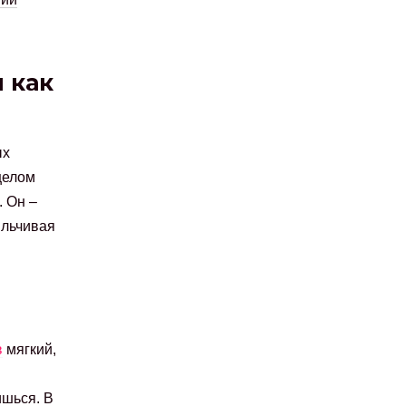
 как
ых
целом
 Он –
ыльчивая
в
мягкий,
ишься. В