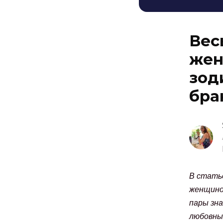
Вес
жен
зод
бра
В стать
женщино
пары зна
любовны