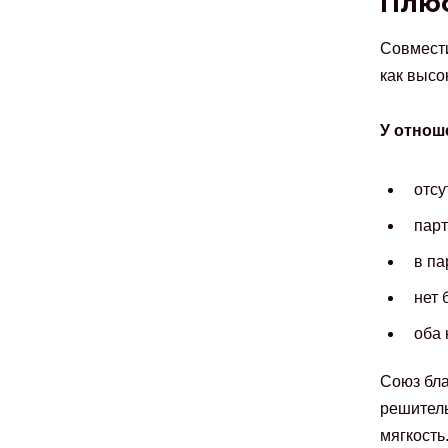
Плю
Совмест
как высо
У отнош
отсу
парт
в па
нет 
оба 
Союз бла
решитель
мягкость