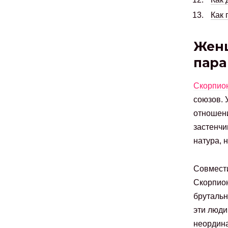
Как 
Женщ
пара
Скорпио
союзов. 
отношени
застенчи
натура, 
Совмести
Скорпион
брутальн
эти люди
неордин