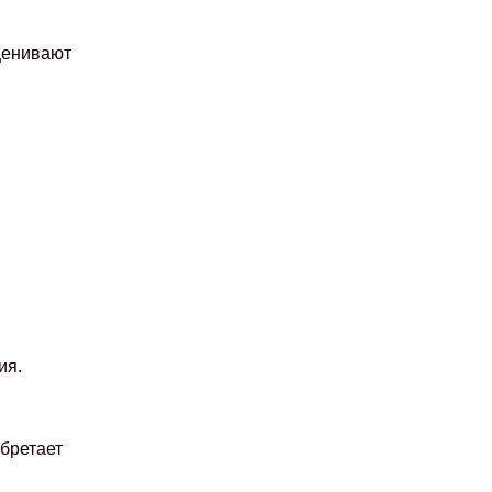
ценивают
ия.
бретает