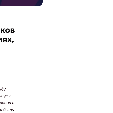
аков
ях,
жду
инусы
рпион в
 и быть