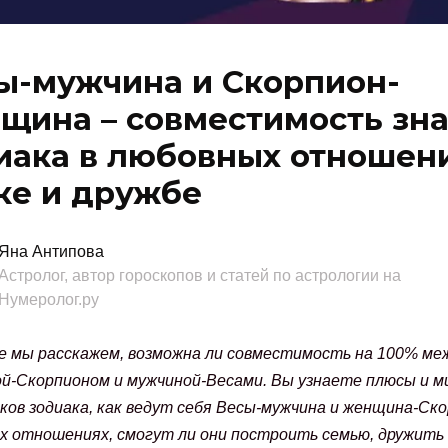
ы-мужчина и Скорпион-
щина – совместимость зн
иака в любовных отношени
ке и дружбе
Яна Антипова
Астролог, автор гороскопов и статей по астрологии на
Нумеролог.ру
е мы расскажем, возможна ли совместимость на 100% ме
й-Скорпионом и мужчиной-Весами. Вы узнаете плюсы и м
ков зодиака, как ведут себя Весы-мужчина и женщина-Ско
х отношениях, смогут ли они построить семью, дружить