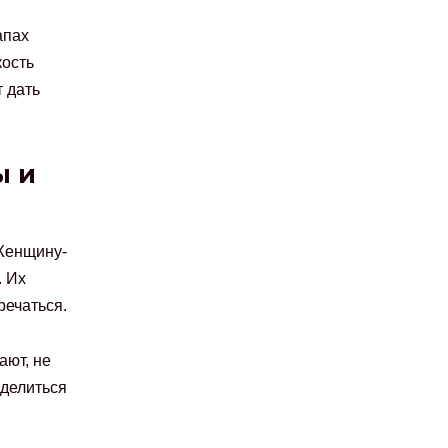
апах
ость
 дать
ы и
 Женщину-
. Их
речаться.
ают, не
оделиться