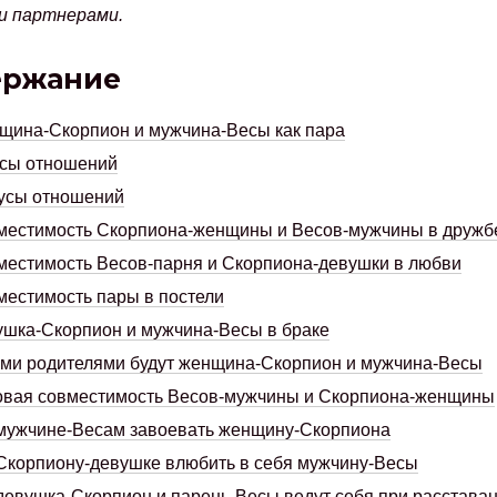
и партнерами.
ержание
ина-Скорпион и мужчина-Весы как пара
сы отношений
усы отношений
местимость Скорпиона-женщины и Весов-мужчины в дружб
естимость Весов-парня и Скорпиона-девушки в любви
естимость пары в постели
шка-Скорпион и мужчина-Весы в браке
ми родителями будут женщина-Скорпион и мужчина-Весы
овая совместимость Весов-мужчины и Скорпиона-женщины
мужчине-Весам завоевать женщину-Скорпиона
Скорпиону-девушке влюбить в себя мужчину-Весы
девушка-Скорпион и парень-Весы ведут себя при расстава