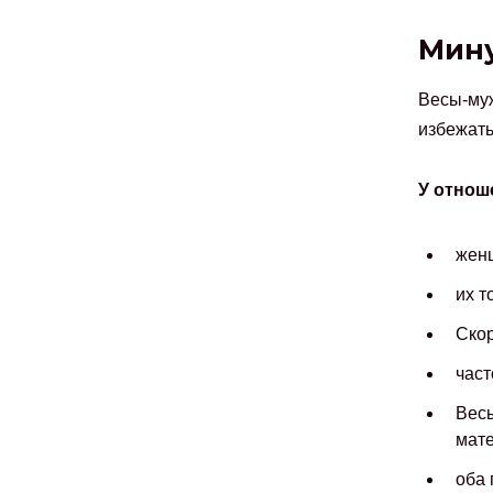
Мин
Весы-муж
избежать
У отнош
жен
их т
Скор
част
Весы
мате
оба 