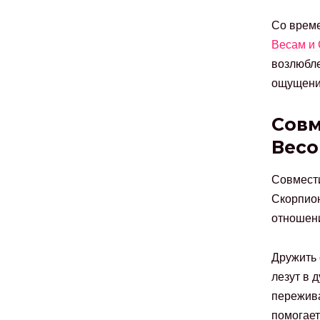
Со време
Весам и
возлюбле
ощущени
Совм
Весо
Совмести
Скорпион
отношени
Дружить 
лезут в 
пережива
помогает