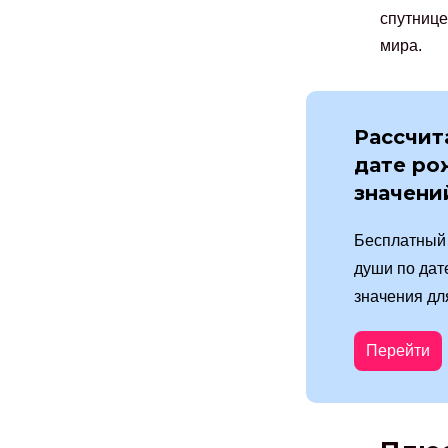
спутнице
мира.
Рассчит
дате ро
значени
Бесплатный 
души по дат
значения дл
Перейти