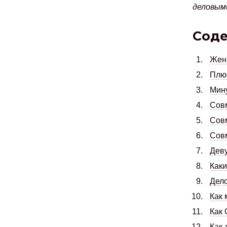
деловым
Сод
Женщ
Плю
Мин
Сов
Совм
Совм
Деву
Каки
Дел
Как 
Как 
Как 