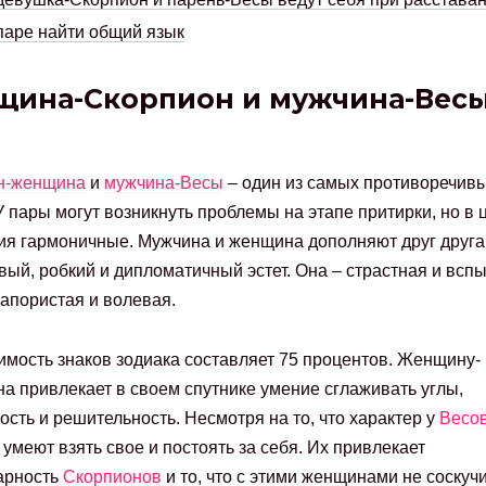
паре найти общий язык
ина-Скорпион и мужчина-Весы
н-женщина
и
мужчина-Весы
– один из самых противоречив
У пары могут возникнуть проблемы на этапе притирки, но в 
я гармоничные. Мужчина и женщина дополняют друг друга.
вый, робкий и дипломатичный эстет. Она – страстная и всп
напористая и волевая.
мость знаков зодиака составляет 75 процентов. Женщину-
а привлекает в своем спутнике умение сглаживать углы,
ость и решительность. Несмотря на то, что характер у
Весо
 умеют взять свое и постоять за себя. Их привлекает
арность
Скорпионов
и то, что с этими женщинами не соскуч