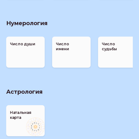
Нумерология
Число души
Число
Число
имени
судьбы
Астрология
Натальная
карта