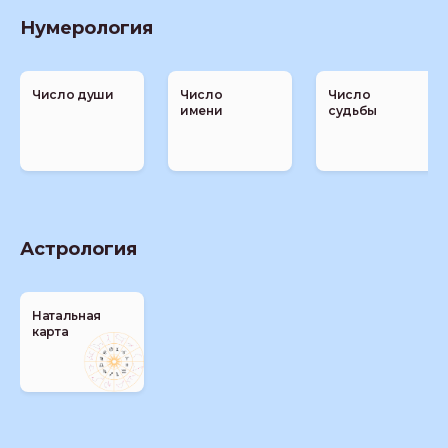
Нумерология
Число души
Число
Число
имени
судьбы
Астрология
Натальная
карта