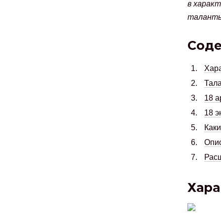
в характ
таланты
Сод
Хара
Тала
18 а
18 э
Каки
Опис
Расш
Хара