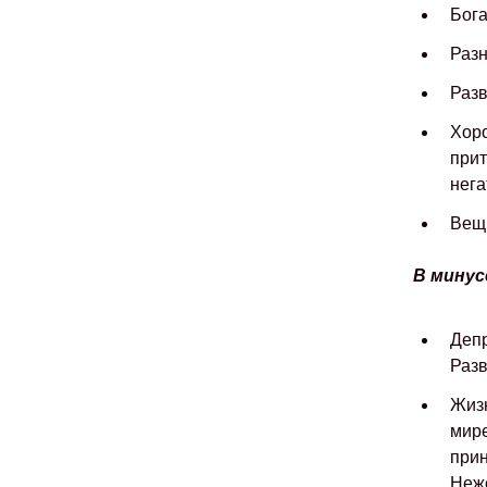
Бога
Разн
Разв
Хоро
прит
нега
Вещ
В минус
Депр
Разв
Жизн
мире
прин
Неже