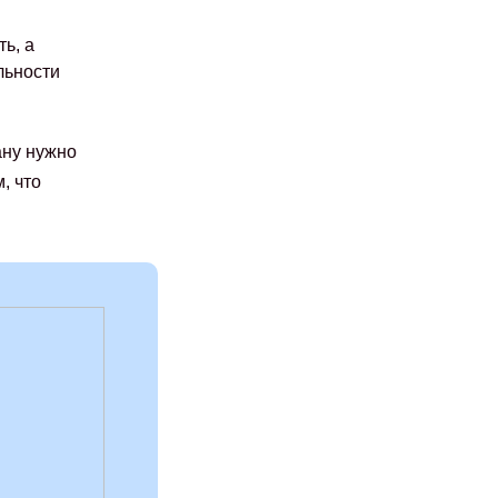
ь, а
льности
ану нужно
, что