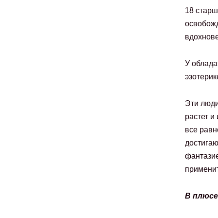
18 старш
освобожд
вдохнове
У облада
эзотерик
Эти люди
растет и
все равн
достигаю
фантазие
применит
В плюсе