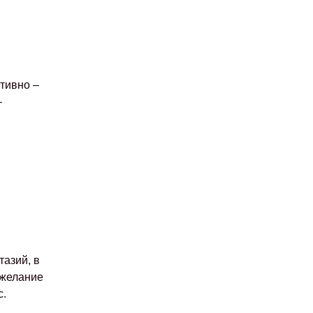
тивно –
–
азий, в
ежелание
с.