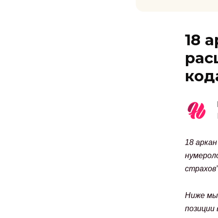
18 
рас
код
18 аркан
нумерол
страхов”
Ниже мы 
позиции 