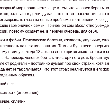
зорный мир проявляется еще и тем, что человек берет мно
итов, залезает в долги, думая, что вот-вот рассчитается со 
т закрывать глаза на явные проблемы в отношениях, созд
зию гармоничной семьи. Причем он сам абсолютно убежден
зии, поэтому создает ее, в первую очередь, для себя.
хи и фобии. Психические болезни, лживость, двуличие, спл
кленность на негативе, апатия. Темная Луна несет энергию
ому в минусе люди 18 аркана легко притягивают страхи в 
ь. Например, человек боится, что сгорит его дом, бросит му
леют родители – постоянно думает про свои страхи, хотя в
да нет. И так случается, что этот страх реализуется в его жи
жиданным образом.
ий вес.
симости (игромания).
ичие, сплетни.