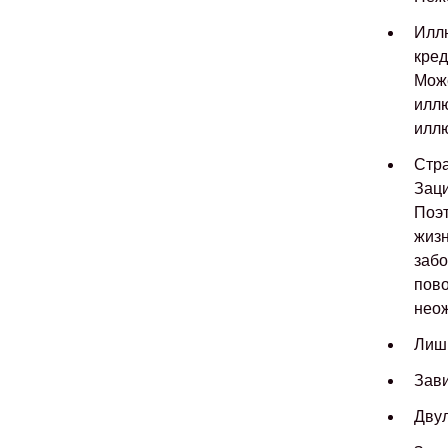
Иллю
кред
Може
иллю
иллю
Стра
Заци
Поэт
жизн
забо
пово
нео
Лишн
Зави
Двул