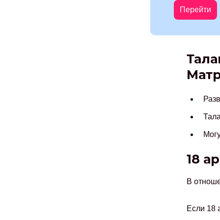
Перейти
Тала
Матр
Разв
Тала
Могу
18 а
В отноше
Если 18 