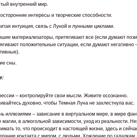
тый внутренний мир.
осторонние интересы и творческие способности.
итая интуиция, связь с Луной и лунными циклами.
шие материализаторы, притягивают все (если думают пози
ягивают положительные ситуации, если думают негативно 
тивные).
ие сны.
е:
ессии – контролируйте свои мысли. Живите осознанно.
ивайтесь духовно, чтобы Темная Луна не захлестнула вас.
ь иллюзиями – зависание в виртуальном мире, в мире фант
 магии, в алкогольной зависимости, уход из реальности. Н
имать то, что происходит в настоящей жизни, здесь и сейча
лание контакта с миром, с людьми. Хождение по гадалкам.