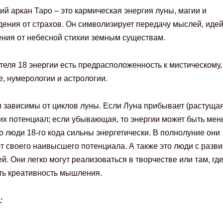
ий аркан Таро – это кармическая энергия луны, магии и
ения от страхов. Он символизирует передачу мыслей, идей
ния от небесной стихии земным существам.
теля 18 энергии есть предрасположенность к мистическому,
е, нумерологии и астрологии.
 зависимы от циклов луны. Если Луна прибывает (растущая)
 их потенциал; если убывающая, то энергии может быть мен
о люди 18-го кода сильны энергетически. В полнолуние они
т своего наивысшего потенциала. А также это люди с разви
й. Они легко могут реализоваться в творчестве или там, гд
ь креативность мышления.
: