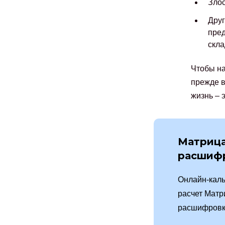
Злос
Друг
пред
скла
Чтобы на
прежде в
жизнь – 
Матрица
расшиф
Онлайн-каль
расчет Матр
расшифровк