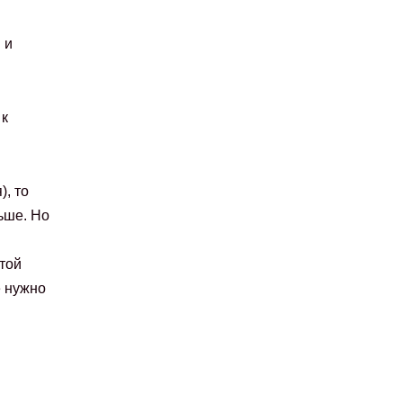
 и
 к
, то
ьше. Но
той
е нужно