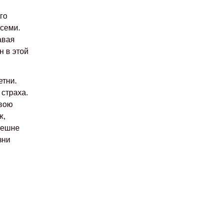
го
всеми.
авая
 в этой
етни.
 страха.
свою
ж,
нешне
зни