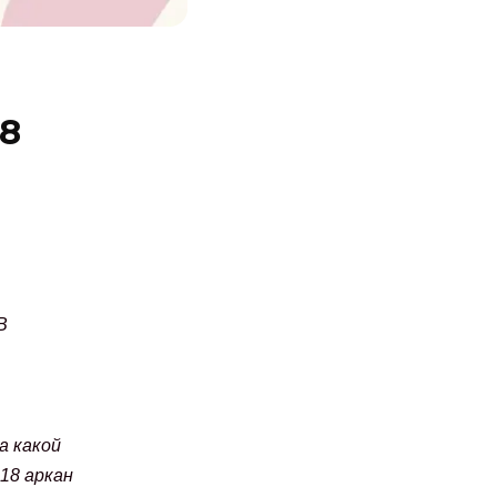
18
В
а какой
18 аркан