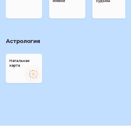
имени
судьбы
Астрология
Натальная
карта