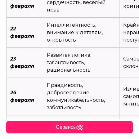
сердечность, веселый
февраля
крит
нрав
Интеллигентность,
Крайн
22
внимание к деталям,
нерац
февраля
открытость
посту
Развитая логика,
23
Самое
талантливость,
февраля
склон
рациональность
Правдивость,
Изли
24
добросердечие,
самоп
февраля
коммуникабельность,
мните
заботливость
Неуме
25
Способность к анализу,
Сервисы
эмоц
февраля
талантливость, доброта
чувст