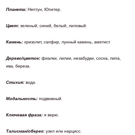
Планета:
Нептун, Юпитер.
Цвет:
зеленый, синий, белый, лиловый.
Камень:
х
ризолит, сапфир, лунный камень, аметист.
Дерево/цветок:
фиалки, лилии, незабудки, сосна, липа,
ива, береза.
Стихия:
вода.
Модальность:
подвижный.
Ключевая фраза:
я верю.
Талисман/оберег:
узел или нарцисс.