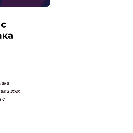
 с
ака
иака
ами всех
 с