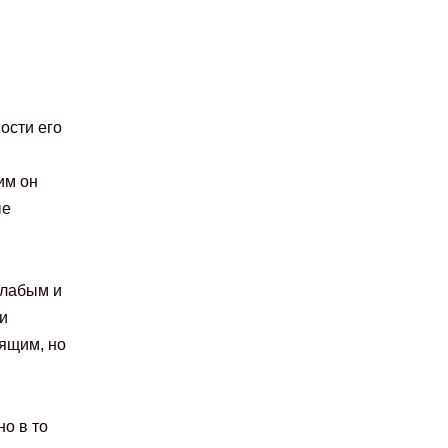
ости его
им он
ые
слабым и
и
ящим, но
о в то