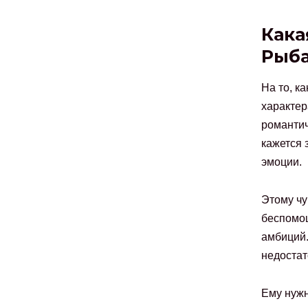
Кака
Рыб
На то, к
характер
романтич
кажется 
эмоции.
Этому чу
беспомощ
амбиций.
недостат
Ему нужн