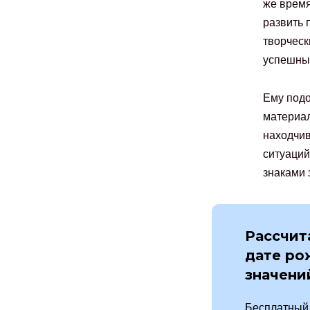
же время
развить 
творческ
успешны
Ему подо
материал
находчив
ситуаций
знаками 
Рассчит
дате ро
значени
Бесплатный 