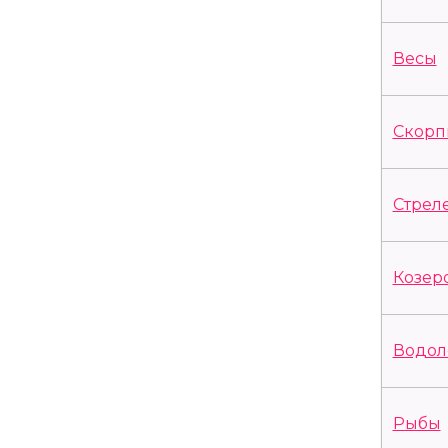
Весы
Скорп
Стрел
Козер
Водол
Рыбы