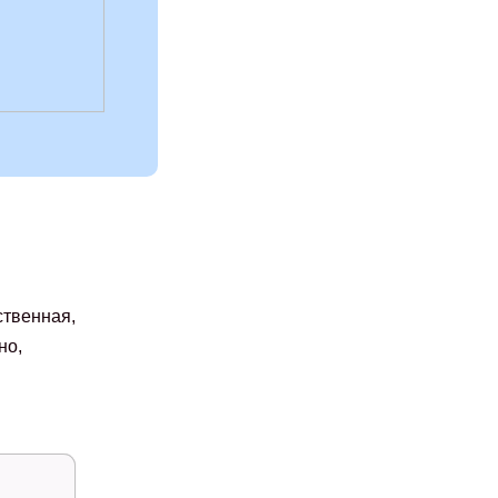
твенная,
но,