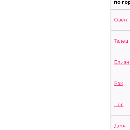
по го
Овен
Телец
Близн
Рак
Лев
Дева