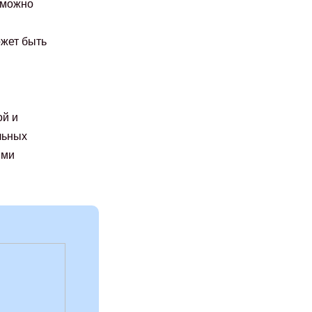
 можно
ожет быть
ой и
льных
ими