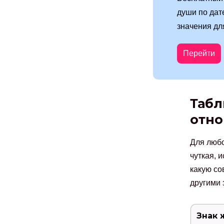
души по дат
значения дл
Перейти
Табл
отно
Для любо
чуткая, 
какую со
другими 
Знак