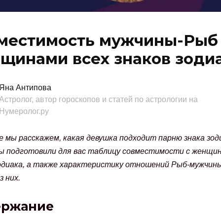
местимость мужчины-Рыб
щинами всех знаков зоди
Яна Антипова
Астролог, автор гороскопов и статей по астрологии на
Нумеролог.ру
 мы расскажем, какая девушка подходит парню знака зод
ы подготовили для вас таблицу совместимости с женщин
зодиака, а также характеристику отношений Рыб-мужчины
з них.
ержание