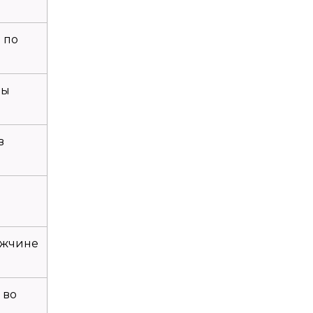
 по
ны
в
ужчине
 во