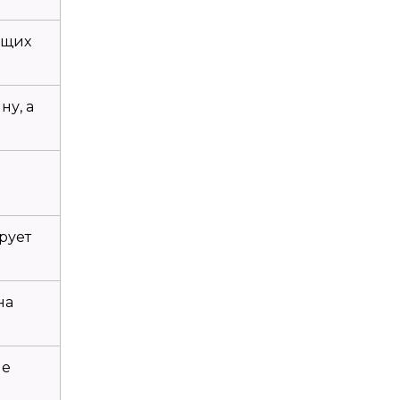
бщих
у, а
рует
на
ые