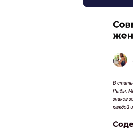
Сов
жен
В статье
Рыбы. М
знаков 
каждой и
Сод