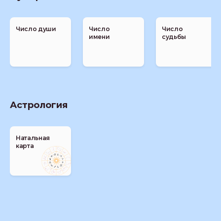
Число души
Число
Число
имени
судьбы
Астрология
Натальная
карта