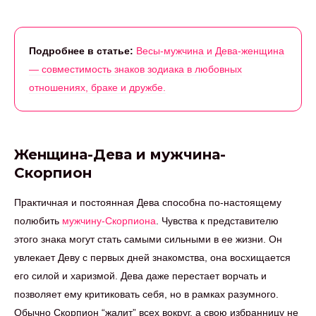
Подробнее в статье:
Весы-мужчина и Дева-женщина
— совместимость знаков зодиака в любовных
отношениях, браке и дружбе.
Женщина-Дева и мужчина-
Скорпион
Практичная и постоянная Дева способна по-настоящему
полюбить
мужчину-Скорпиона
. Чувства к представителю
этого знака могут стать самыми сильными в ее жизни. Он
увлекает Деву с первых дней знакомства, она восхищается
его силой и харизмой. Дева даже перестает ворчать и
позволяет ему критиковать себя, но в рамках разумного.
Обычно Скорпион “жалит” всех вокруг, а свою избранницу не