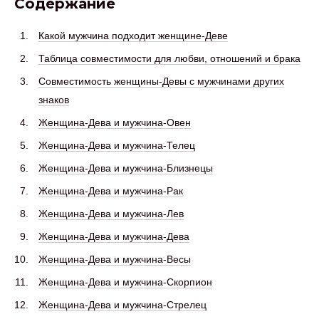
Содержание
Какой мужчина подходит женщине-Деве
Таблица совместимости для любви, отношений и брака
Совместимость женщины-Девы с мужчинами других
знаков
Женщина-Дева и мужчина-Овен
Женщина-Дева и мужчина-Телец
Женщина-Дева и мужчина-Близнецы
Женщина-Дева и мужчина-Рак
Женщина-Дева и мужчина-Лев
Женщина-Дева и мужчина-Дева
Женщина-Дева и мужчина-Весы
Женщина-Дева и мужчина-Скорпион
Женщина-Дева и мужчина-Стрелец