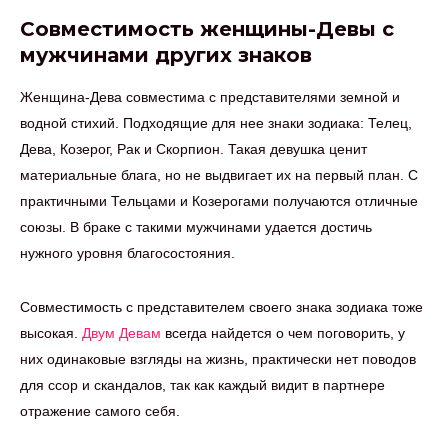
Совместимость женщины-Девы с
мужчинами других знаков
Женщина-Дева совместима с представителями земной и
водной стихий. Подходящие для нее знаки зодиака: Телец,
Дева, Козерог, Рак и Скорпион. Такая девушка ценит
материальные блага, но не выдвигает их на первый план. С
практичными Тельцами и Козерогами получаются отличные
союзы. В браке с такими мужчинами удается достичь
нужного уровня благосостояния.
Совместимость с представителем своего знака зодиака тоже
высокая.
Двум Девам
всегда найдется о чем поговорить, у
них одинаковые взгляды на жизнь, практически нет поводов
для ссор и скандалов, так как каждый видит в партнере
отражение самого себя.