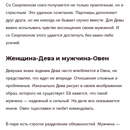
Со Скорпионом союз получается не только практичным, но и
страстным. Это удачное сочетание. Партнеры дополняют
друг друга, но им никогда не бывает скучно вместе. Для Девы
важно испытывать чувство восхищения своим мужчиной. И
со Скорпионом этого удается достигнуть без каких-либо
усилий.
Женщина-Дева и мужчина-Овен
Девушка знака зодиака Дева часто влюбляется в Овна, не
представляя, что ждет ее впереди. Отношения сложные и
проблемные. Изначально Дева рисует в своем воображении
образ, которого не существует. Ей кажется, что такой
мужчина — надежный и сильный. На деле все оказывается
иначе. Овен тщеславен и любит командовать.
В паре есть строгое разделение обязанностей. Мужчина —