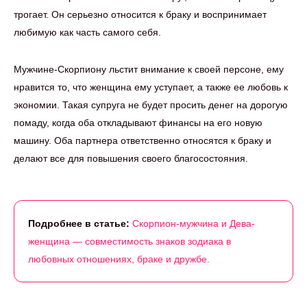
трогает. Он серьезно относится к браку и воспринимает
любимую как часть самого себя.
Мужчине-Скорпиону льстит внимание к своей персоне, ему
нравится то, что женщина ему уступает, а также ее любовь к
экономии. Такая супруга не будет просить денег на дорогую
помаду, когда оба откладывают финансы на его новую
машину. Оба партнера ответственно относятся к браку и
делают все для повышения своего благосостояния.
Подробнее в статье:
Скорпион-мужчина и Дева-
женщина — совместимость знаков зодиака в
любовных отношениях, браке и дружбе.