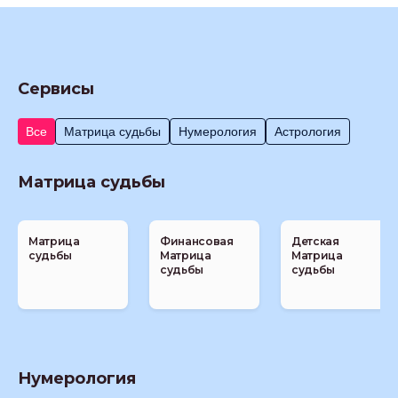
Сервисы
Все
Матрица судьбы
Нумерология
Астрология
Матрица судьбы
Матрица
Финансовая
Детская
судьбы
Матрица
Матрица
судьбы
судьбы
Нумерология