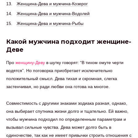
Женщина-Дева и мужчина-Козерог
Женщина-Дева и мужчина-Водолей
Женщина-Дева и мужчина-Рыбы
Какой мужчина подходит женщине-
Деве
Про
женщину-Деву
в шутку говорят: “В тихом омуте черти
водятся”. Но поговорка приобретает исключительно
положительный смысл. Дева тихая и скромная, слегка
застенчивая, но ради любви она готова на многое.
Совместимость с другими знаками зодиака разная, однако,
она выбирает спутника жизни долго и тщательно. Ей важно,
чтобы мужчина подходил по определенным параметрам и
вызывал сильные чувства. Дева может долго быть в
одиночестве, так как не имеет привычки строить отношения с