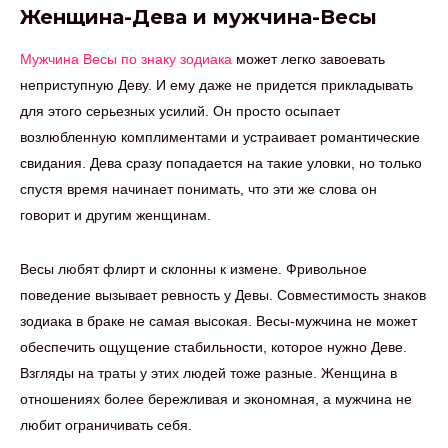
Женщина-Дева и мужчина-Весы
Мужчина Весы по знаку зодиака
может легко завоевать
неприступную Деву. И ему даже не придется прикладывать
для этого серьезных усилий. Он просто осыпает
возлюбленную комплиментами и устраивает романтические
свидания. Дева сразу попадается на такие уловки, но только
спустя время начинает понимать, что эти же слова он
говорит и другим женщинам.
Весы любят флирт и склонны к измене. Фривольное
поведение вызывает ревность у Девы. Совместимость знаков
зодиака в браке не самая высокая. Весы-мужчина не может
обеспечить ощущение стабильности, которое нужно Деве.
Взгляды на траты у этих людей тоже разные. Женщина в
отношениях более бережливая и экономная, а мужчина не
любит ограничивать себя.