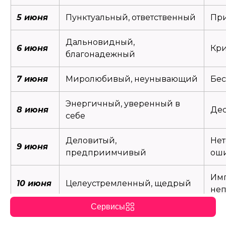
5 июня
Пунктуальный, ответственный
Пр
Дальновидный,
6 июня
Кри
благонадежный
7 июня
Миролюбивый, неунывающий
Бес
Энергичный, уверенный в
8 июня
Дес
себе
Деловитый,
Не
9 июня
предприимчивый
ош
Им
10 июня
Целеустремленный, щедрый
не
Сервисы
Изобретательный,
11 июня
Зам