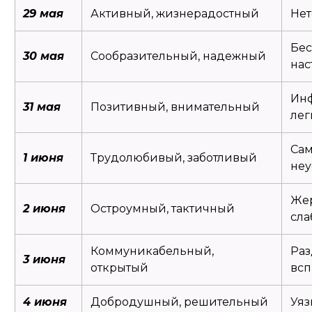
29 мая
Активный, жизнерадостный
Нет
Бе
30 мая
Сообразительный, надежный
на
Ин
31 мая
Позитивный, внимательный
ле
Сам
1 июня
Трудолюбивый, заботливый
неу
Же
2 июня
Остроумный, тактичный
сла
Коммуникабельный,
Раз
3 июня
открытый
вс
4 июня
Добродушный, решительный
Уяз