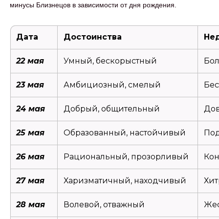
минусы Близнецов в зависимости от дня рождения.
Дата
Достоинства
Не
22 мая
Умный, бескорыстный
Бол
23 мая
Амбициозный, смелый
Бес
24 мая
Добрый, общительный
До
25 мая
Образованный, настойчивый
Под
26 мая
Рациональный, прозорливый
Кон
27 мая
Харизматичный, находчивый
Хит
28 мая
Волевой, отважный
Жес