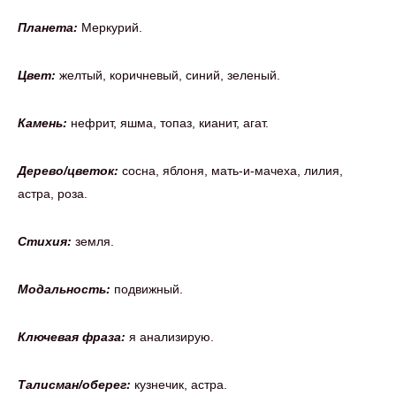
Планета:
Меркурий.
Цвет:
желтый, коричневый, синий, зеленый.
Камень:
нефрит, яшма, топаз, кианит, агат.
Дерево/цветок:
сосна, яблоня, мать-и-мачеха, лилия,
астра, роза.
Стихия:
земля.
Модальность:
подвижный.
Ключевая фраза:
я анализирую.
Талисман/оберег:
кузнечик, астра.