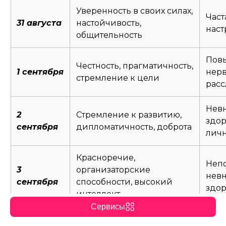
Уверенность в своих силах,
Част
31 августа
настойчивость,
наст
общительность
Пов
Честность, прагматичность,
1 сентября
нерв
стремление к цели
расс
Нев
2
Стремление к развитию,
здор
сентября
дипломатичность, доброта
личн
Красноречие,
Непо
3
организаторские
нев
сентября
способности, высокий
здо
интеллект
Сервисы
Труд
Высокая