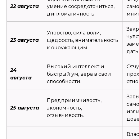
22 августа
умение сосредоточиться,
само
дипломатичность
мнит
Закр
Упорство, сила воли,
чувс
23 августа
щедрость, внимательность
заме
к окружающим.
дать
Высокий интеллект и
Отчу
24
быстрый ум, вера в свои
про
августа
способности.
отно
Зав
Предприимчивость,
сам
25 августа
экономность,
изл
отзывчивость.
дов
Влас