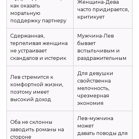
Женщина-Дева
как оказать
часто придирается,
моральную
критикует
поддержку партнеру
Сдержанная,
Мужчина-Лев
терпеливая женщина
бывает
не устраивает
вспыльчивым и
скандалов и истерик
раздражительным
Для девушки
Лев стремится к
свойственна
комфортной жизни,
мелочность,
поэтому имеет
чрезмерная
высокий доход
экономия
Лев-мужчина
Оба не склонны
может
заводить романы на
давать поводы для
стороне