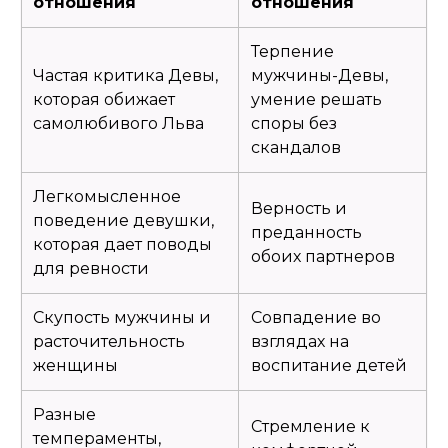
отношения
отношения
Терпение
Частая критика Девы,
мужчины-Девы,
которая обижает
умение решать
самолюбивого Льва
споры без
скандалов
Легкомысленное
Верность и
поведение девушки,
преданность
которая дает поводы
обоих партнеров
для ревности
Скупость мужчины и
Совпадение во
расточительность
взглядах на
женщины
воспитание детей
Разные
Стремление к
темпераменты,