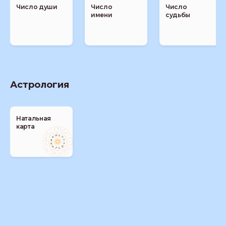
Число души
Число
Число
имени
судьбы
Астрология
Натальная
карта