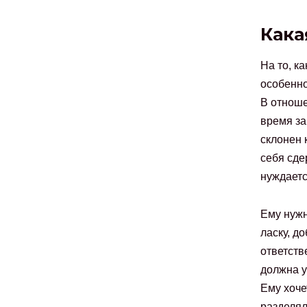
Кака
На то, к
особенно
В отноше
время за
склонен 
себя сде
нуждаетс
Ему нужн
ласку, д
ответств
должна у
Ему хоче
разделял