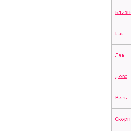
Близн
Рак
Лев
Дева
Весы
Скорп