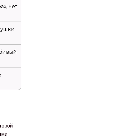
ах, нет
вушки
юбивый
е
оторой
ыми