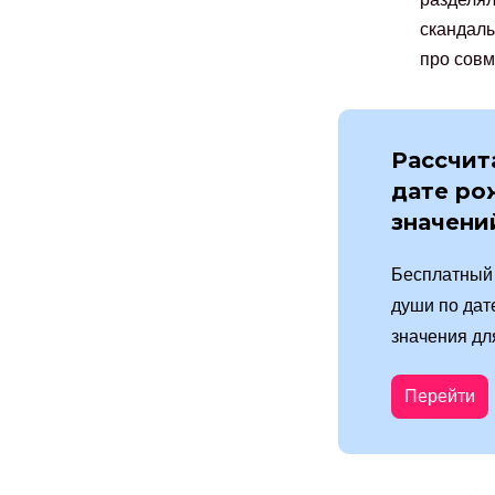
скандалы
про совм
Рассчит
дате ро
значени
Бесплатный 
души по дат
значения дл
Перейти