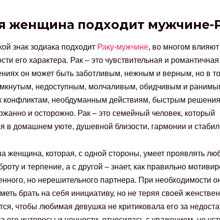
я женщина подходит мужчине-
акой знак зодиака подходит
Раку-мужчине
, во многом влияют
сти его характера. Рак – это чувствительная и романтичная
ниях он может быть заботливым, нежным и верным, но в то
мкнутым, недоступным, молчаливым, обидчивым и ранимым
к конфликтам, необдуманным действиям, быстрым решения
ржанно и осторожно. Рак – это семейный человек, который
я в домашнем уюте, душевной близости, гармонии и стабил
а женщина, которая, с одной стороны, умеет проявлять лю
оброту и терпение, а с другой – знает, как правильно мотиви
енного, но нерешительного партнера. При необходимости о
меть брать на себя инициативу, но не теряя своей женствен
тся, чтобы любимая девушка не критиковала его за недоста
а его интересы и ценности, относилась с уважением, не ус