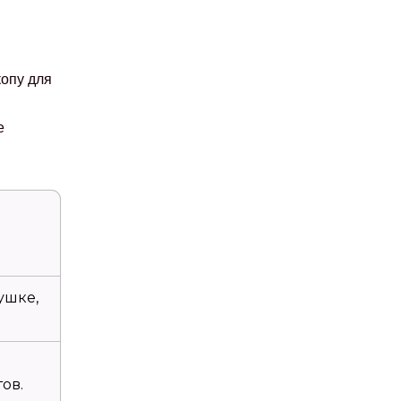
копу для
е
ушке,
ов.