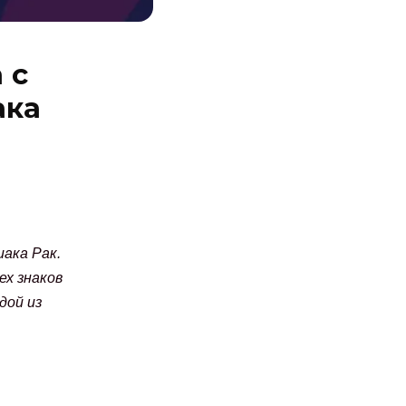
 с
ака
ака Рак.
х знаков
дой из