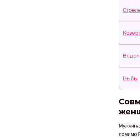
Стрел
Козер
Водол
Рыбы
Совм
женщ
Мужчина-
помимо Р