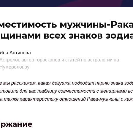
местимость мужчины-Рака
щинами всех знаков зоди
Яна Антипова
Астролог, автор гороскопов и статей по астрологии на
Нумеролог.ру
 мы расскажем, какая девушка подходит парню знака зоди
отовили для вас таблицу совместимости с женщинами все
 а также характеристику отношений Рака-мужчины с каж
ержание