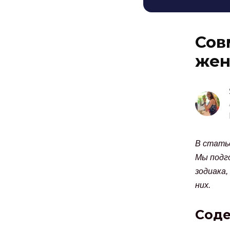
Сов
жен
В статье
Мы подг
зодиака,
них.
Сод