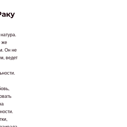
Раку
 натура.
 же
. Он не
м, ведет
ьности.
бовь,
ровать
на
ности.
тки,
траивала