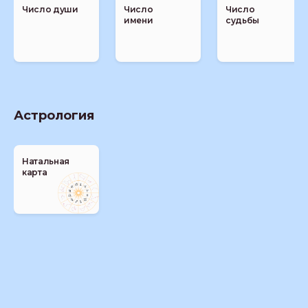
Число души
Число
Число
имени
судьбы
Астрология
Натальная
карта