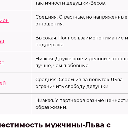
тактичности девушки-Весов.
Средняя. Страстные, но напряженные
ион
отношения.
Высокая. Полное взаимопонимание 
ец
поддержка.
Низкая. Дружеские и деловые отнош
ог
лучше, чем любовные.
Средняя. Ссоры из-за попыток Льва
ей
ограничить свободу девушки.
Низкая. У партнеров разные ценности
образ жизни.
естимость мужчины-Льва с