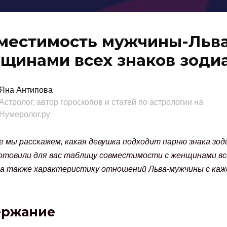
местимость мужчины-Льва
щинами всех знаков зоди
Яна Антипова
Астролог, автор гороскопов и статей по астрологии на
Нумеролог.ру
 мы расскажем, какая девушка подходит парню знака зоди
отовили для вас таблицу совместимости с женщинами все
 а также характеристику отношений Льва-мужчины с каж
ержание