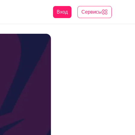
Вход
Сервисы