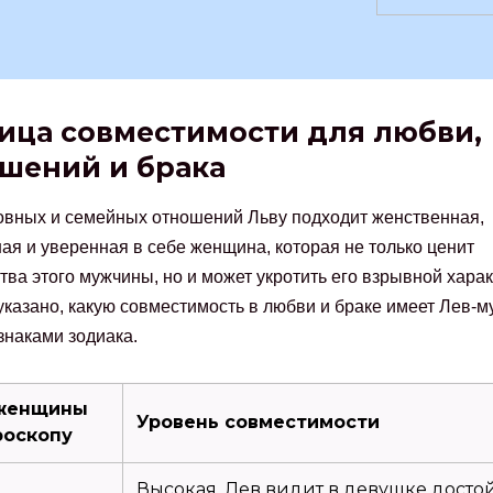
ица совместимости для любви,
шений и брака
вных и семейных отношений Льву подходит женственная,
ая и уверенная в себе женщина, которая не только ценит
тва этого мужчины, но и может укротить его взрывной харак
указано, какую совместимость в любви и браке имеет Лев-м
знаками зодиака.
 женщины
Уровень совместимости
роскопу
Высокая. Лев видит в девушке досто