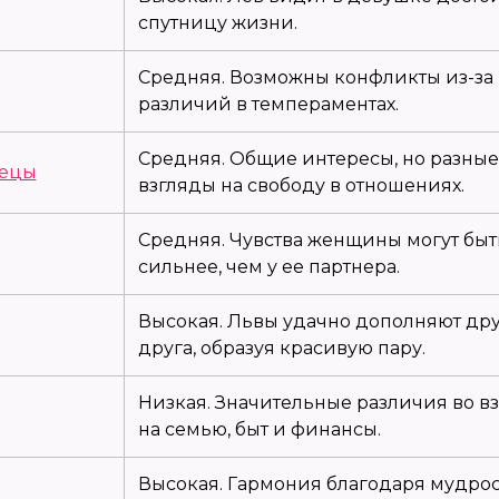
спутницу жизни.
Средняя. Возможны конфликты из-за
различий в темпераментах.
Средняя. Общие интересы, но разные
ецы
взгляды на свободу в отношениях.
Средняя. Чувства женщины могут быт
сильнее, чем у ее партнера.
Высокая. Львы удачно дополняют дру
друга, образуя красивую пару.
Низкая. Значительные различия во вз
на семью, быт и финансы.
Высокая. Гармония благодаря мудрос