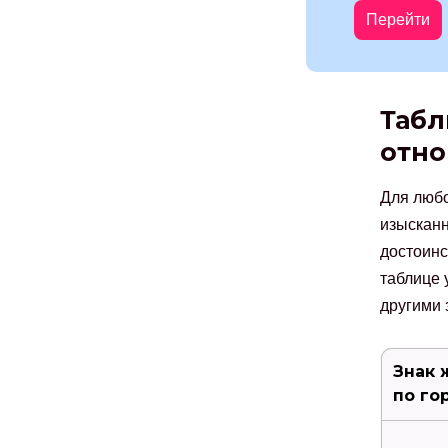
Перейти
Табл
отно
Для любо
изысканн
достоинс
таблице 
другими 
Знак
по го