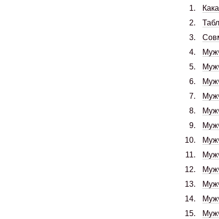
Кака
Табл
Совм
Муж
Муж
Муж
Муж
Муж
Муж
Муж
Муж
Муж
Мужч
Муж
Муж