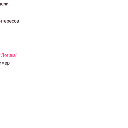
цели.
интересов
“Логика”
ример