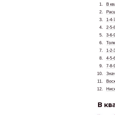
В кв
Рас
1-4-
2-5-
3-6-
Толк
1-2-
4-5-
7-8-
Знач
Восх
Нисх
В кв