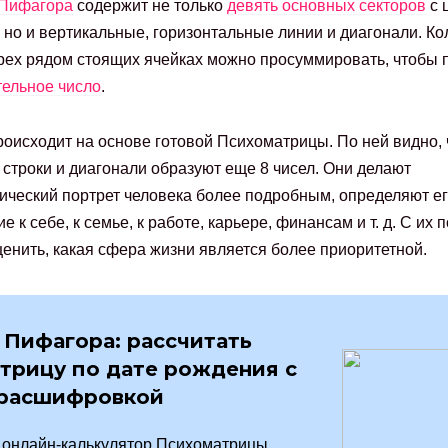
 Пифагора
содержит не только
девять основных секторов
с 
9, но и вертикальные, горизонтальные линии и диагонали. К
рех рядом стоящих ячейках можно просуммировать, чтобы 
ельное число
.
роисходит на основе готовой Психоматрицы. По ней видно, 
 строки и диагонали образуют еще 8 чисел. Они делают
ический портрет человека более подробным, определяют е
е к себе, к семье, к работе, карьере, финансам и т. д. С их
енить, какая сфера жизни является более приоритетной.
 Пифагора: рассчитать
трицу по дате рождения с
 расшифровкой
 онлайн-калькулятор Психоматрицы