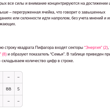
рых все силы и внимание концентрируются на достижении 
выше
– перегруженная ячейка, что говорит о завышенных
аниях или склонности идти напролом, без учета мнений и 
ужающих.
ю строку квадрата Пифагора входят секторы
“Энергия” (2)
,
 (8)
и образуют показатель “Семья”. В таблице приведен п
– складываем количество цифр в строке.
–
–
88
5
–
–