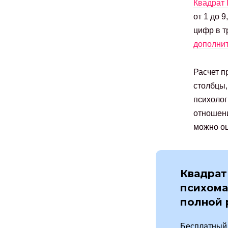
Квадрат
от 1 до 
цифр в т
дополнит
Расчет п
столбцы,
психолог
отношени
можно оц
Квадрат
психома
полной
Бесплатный