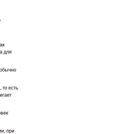
.
ак
а для
 обычно
 то есть
игает
овек
и, при