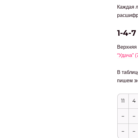
Каждая л
расшифро
1-4-7
Верхняя 
“Удача” (
В таблиц
пишем зн
11
4
–
–
–
–