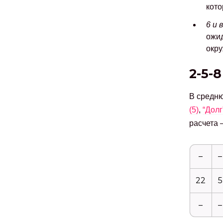
кото
6 и 
ожид
окр
2-5-8
В средню
(5)
,
“Долг”
расчета 
–
–
22
5
–
–