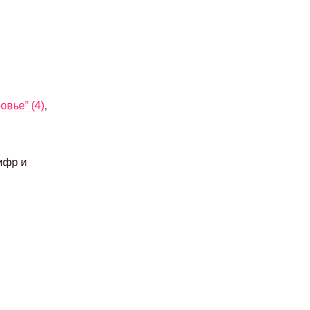
овье” (4)
,
ифр и