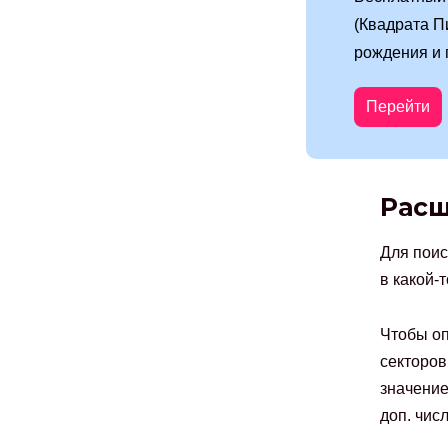
(Квадрата П
рождения и
Перейти
Расш
Для поис
в какой-т
Чтобы оп
секторов
значение.
доп. чис