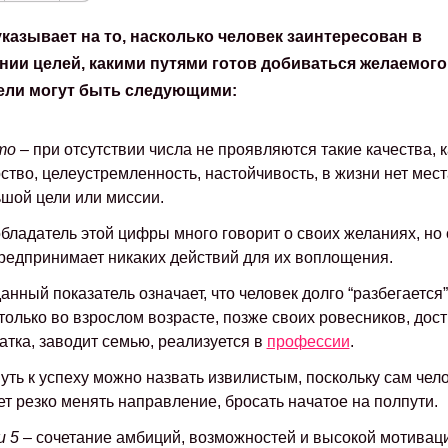
указывает на то, насколько человек заинтересован в
нии целей, какими путями готов добиваться желаемого
ели могут быть следующими:
то
– при отсутствии числа не проявляются такие качества, к
ство, целеустремленность, настойчивость, в жизни нет мест
шой цели или миссии.
бладатель этой цифры много говорит о своих желаниях, но
редпринимает никаких действий для их воплощения.
анный показатель означает, что человек долго “разбегается”,
только во взрослом возрасте, позже своих ровесников, дост
атка, заводит семью, реализуется в
профессии
.
уть к успеху можно назвать извилистым, поскольку сам чел
т резко менять направление, бросать начатое на полпути.
и 5
– сочетание амбиций, возможностей и высокой мотиваци