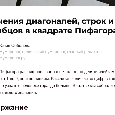
чения диагоналей, строк и
лбцов в квадрате Пифагор
Юлия Соболева
Нумеролог, ведический нумеролог, главный редактор
Нумеролог.ру
Пифагора расшифровывается не только по девяти ячейкам
от 1 до 9, но и по линиям. Рассчитав количество цифр в ка
но узнать о человеке гораздо больше. В статье мы собрали 
 каждого значения.
ержание