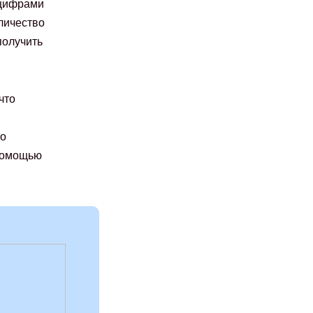
цифрами
оличество
получить
что
го
 помощью