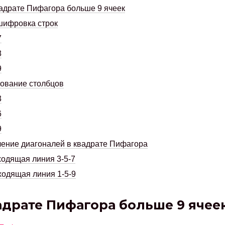
адрате Пифагора больше 9 ячеек
шифровка строк
7
8
9
ование столбцов
3
6
9
ение диагоналей в квадрате Пифагора
одящая линия 3-5-7
одящая линия 1-5-9
адрате Пифагора больше 9 ячее