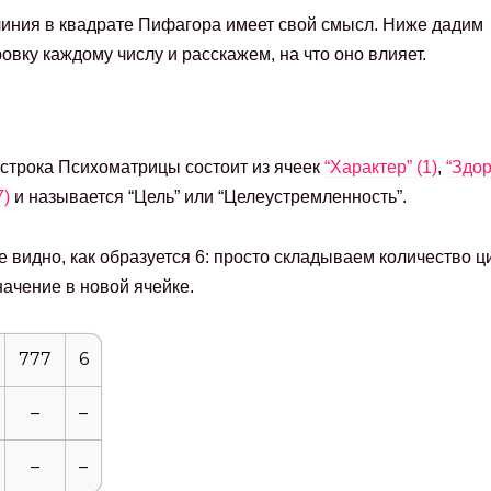
иния в квадрате Пифагора имеет свой смысл. Ниже дадим
вку каждому числу и расскажем, на что оно влияет.
строка Психоматрицы состоит из ячеек
“Характер” (1)
,
“Здор
7)
и называется “Цель” или “Целеустремленность”.
е видно, как образуется 6: просто складываем количество ц
ачение в новой ячейке.
777
6
–
–
–
–