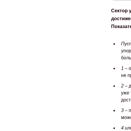
Сектор 
достиже
Показат
Пус
упор
боль
1
– о
не п
2
– д
уже 
дост
3
– п
може
4 ил