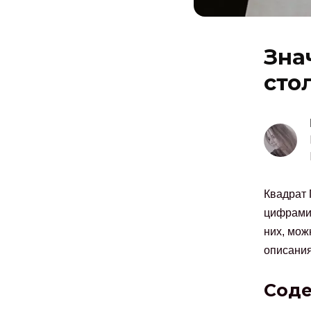
Зна
сто
Квадрат 
цифрами 
них, мож
описания
Сод