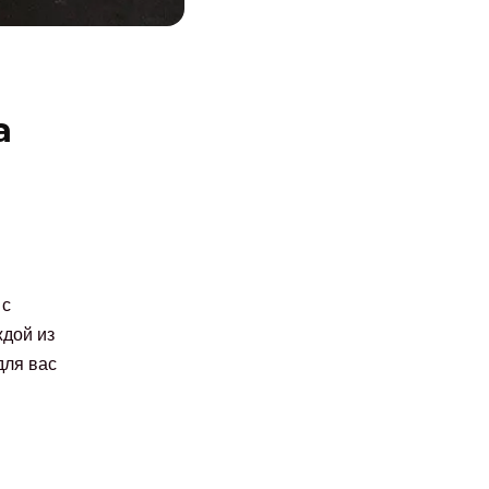
а
 с
ждой из
для вас