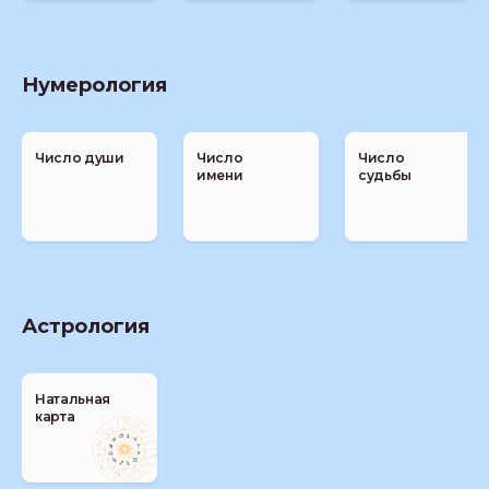
Нумерология
Число души
Число
Число
имени
судьбы
Астрология
Натальная
карта