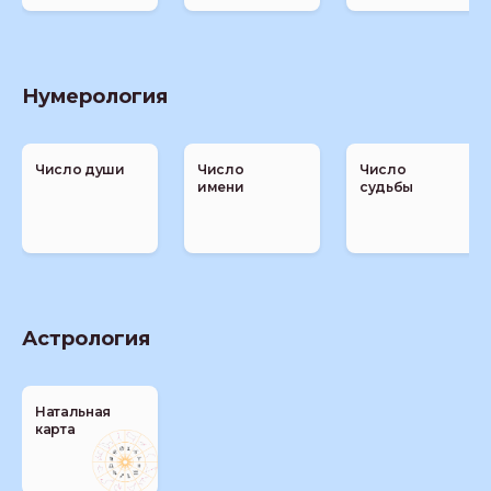
Нумерология
Число души
Число
Число
имени
судьбы
Астрология
Натальная
карта