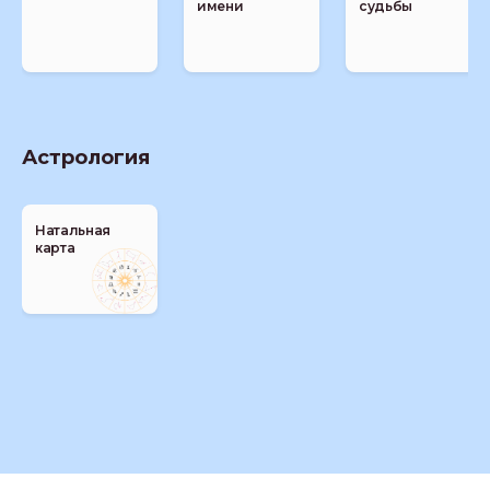
имени
судьбы
Астрология
Натальная
карта