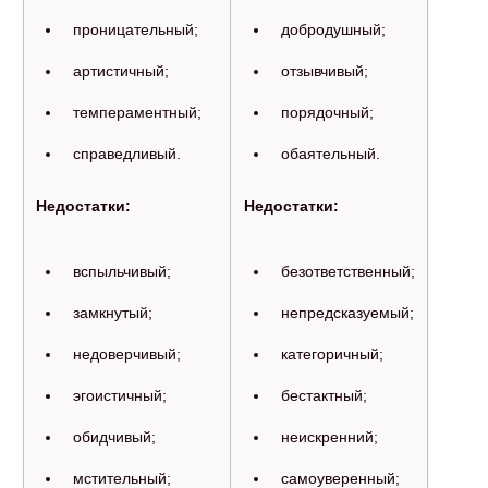
проницательный;
добродушный;
артистичный;
отзывчивый;
темпераментный;
порядочный;
справедливый.
обаятельный.
Недостатки:
Недостатки:
вспыльчивый;
безответственный;
замкнутый;
непредсказуемый;
недоверчивый;
категоричный;
эгоистичный;
бестактный;
обидчивый;
неискренний;
мстительный;
самоуверенный;