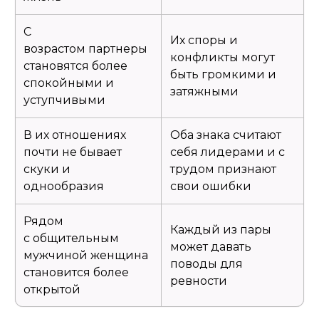
С
Их споры и
возрастом партнеры
конфликты могут
становятся более
быть громкими и
спокойными и
затяжными
уступчивыми
В их отношениях
Оба знака считают
почти не бывает
себя лидерами и с
скуки и
трудом признают
однообразия
свои ошибки
Рядом
Каждый из пары
с общительным
может давать
мужчиной женщина
поводы для
становится более
ревности
открытой