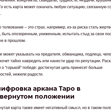
начения: конфликты, скандалы, трудности, неудачи, крушен
То есть карта может означать любую ситуацию, связанную с
.
 толкование – это страх, например, из-за риска стать жертв
 быть опозоренным, униженным, испытать стыд за свои пос
ые в прошлом.
е может указывать на предателя, обманщика, подлеца, чело
хочет тайно навредить или нанести удар по репутации. Рас
и о “горькой” победе: достигнутая цель принесет больше
остей, нежели радости.
ифровка аркана Таро в
вернутом положении
утая карта также имеет негативный смысл, но в таком пол