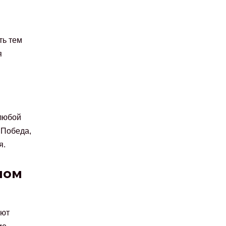
ть тем
я
 любой
 Победа,
я.
мом
ают