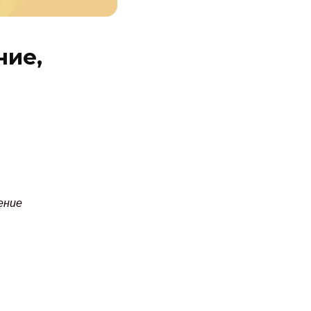
ние,
ение