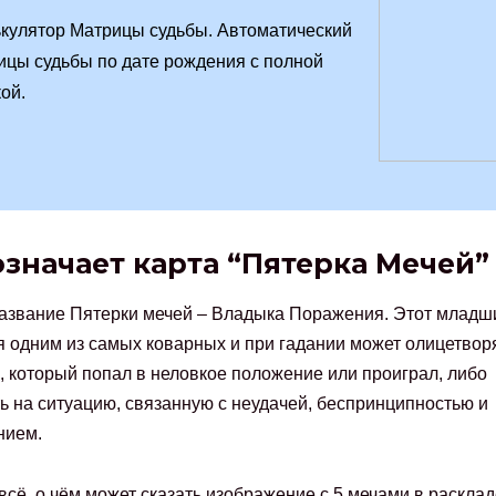
кулятор Матрицы судьбы. Автоматический
ицы судьбы по дате рождения с полной
ой.
означает карта “Пятерка Мечей”
азвание Пятерки мечей – Владыка Поражения. Этот младш
я одним из самых коварных и при гадании может олицетвор
, который попал в неловкое положение или проиграл, либо
ь на ситуацию, связанную с неудачей, беспринципностью и
нием.
 всё, о чём может сказать изображение с 5 мечами в раскла