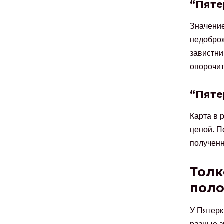
“Пяте
Значение
недоброж
завистни
опорочит
“Пяте
Карта в 
ценой. П
полученн
Толк
пол
У Пятерк