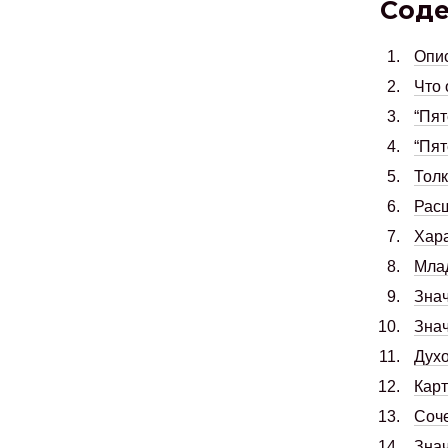
Сод
Опис
Что 
“Пят
“Пят
Толк
Расш
Хара
Млад
Знач
Знач
Духо
Карт
Соче
Знач