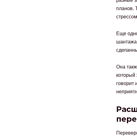
разные з
планов. 
стрессом
Еще одно
шантажа,
сделанн
Она такж
который 
говорит 
неприятн
Расш
пере
Переверн