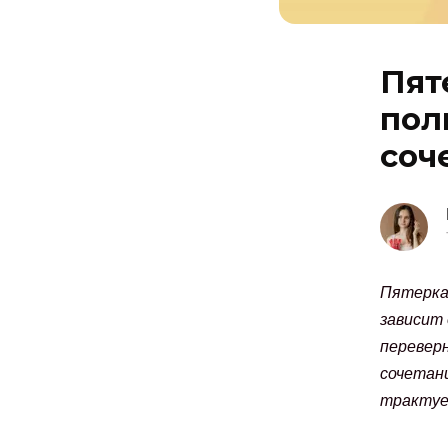
Пят
пол
соч
Пятерка 
зависит
переверн
сочетани
трактует