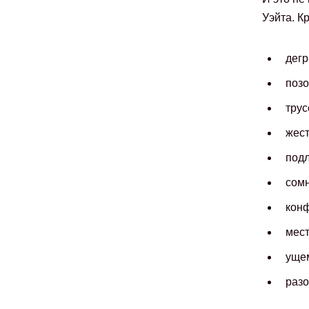
Уэйта. К
дегр
позо
трус
жест
подл
сомн
конф
мест
ущем
разо