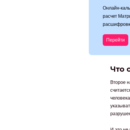
Онлайн-каль
расчет Матр
расшифровк
Перейти
Что 
Второе н
считаетс
человека
указыват
разруше
И это не