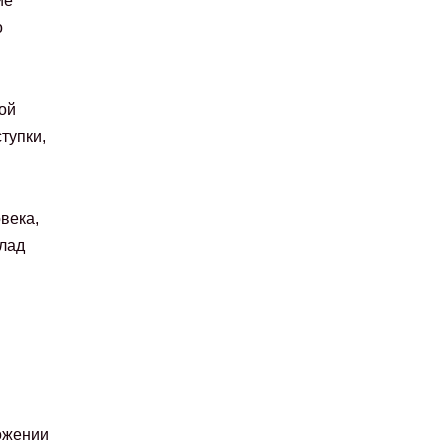
ие
о
ой
тупки,
века,
клад
ожении