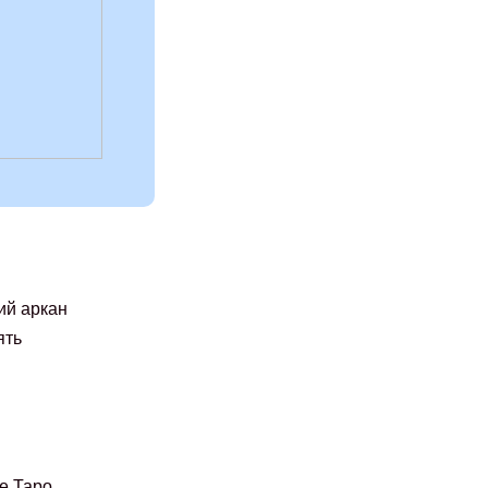
ий аркан
ять
де Таро