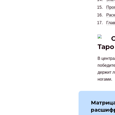
Прог
Раск
Глав
Таро
В центра
победите
держит л
ногами.
Матрица
расшиф