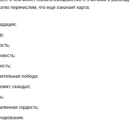
ратко перечислим, что еще означает карта:
адация;
р;
ость;
окость;
ость;
ительная победа;
ликт, скандал;
ь;
ленная гордость;
чарование.