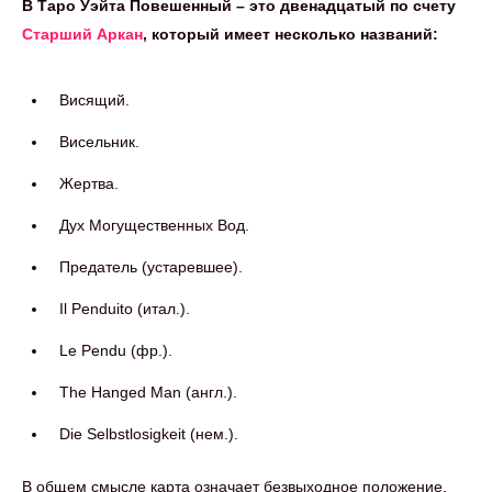
В Таро Уэйта Повешенный – это двенадцатый по счету
Старший Аркан
, который имеет несколько названий:
Висящий.
Висельник.
Жертва.
Дух Могущественных Вод.
Предатель (устаревшее).
Il Penduito (итал.).
Le Pendu (фр.).
The Hanged Man (англ.).
Die Selbstlosigkeit (нем.).
В общем смысле карта означает безвыходное положение,