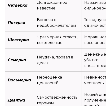
Долгожданное
Навязчиво
Четверка
известие
сильное ж
Встреча с
Тоска, чув
Пятерка
недоброжелателем
одиночест
Чрезмерная страсть,
Морально
Шестерка
вожделение
восстанов
Денежные
Неудача, провал в
Семерка
убытки,
делах
внезапные
Переоценка
Невинност
Восьмерка
ценностей
честность
Новый опы
Самоотверженность,
Девятка
получени
героизм
знаний