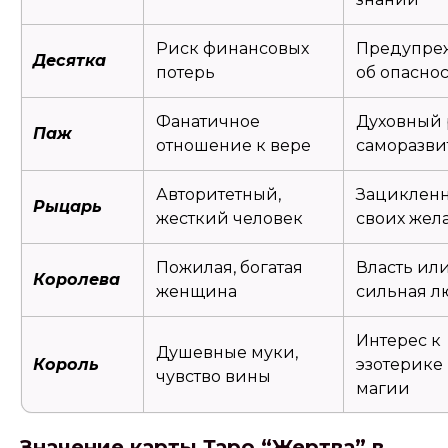
Риск финансовых
Предупре
Десятка
потерь
об опасно
Фанатичное
Духовный 
Паж
отношение к вере
саморазви
Авторитетный,
Зацикленн
Рыцарь
жесткий человек
своих жел
Пожилая, богатая
Власть ил
Королева
женщина
сильная л
Интерес к
Душевные муки,
Король
эзотерике
чувство вины
магии
Значение карты Таро “Жертва” в