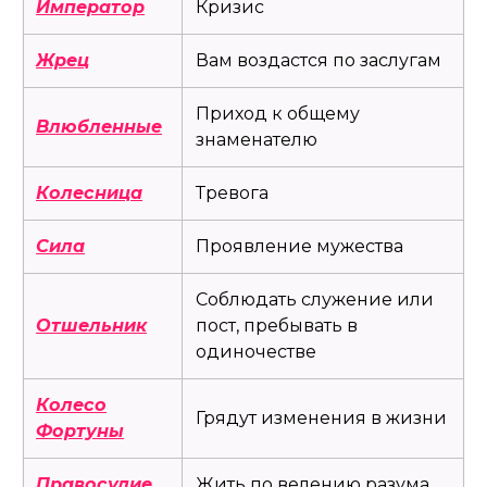
Император
Кризис
Жрец
Вам воздастся по заслугам
Приход к общему
Влюбленные
знаменателю
Колесница
Тревога
Сила
Проявление мужества
Соблюдать служение или
Отшельник
пост, пребывать в
одиночестве
Колесо
Грядут изменения в жизни
Фортуны
Правосудие
Жить по велению разума