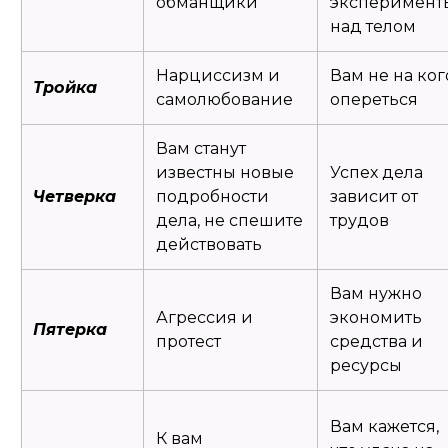
обманщики
эксперимент
над телом
Нарциссизм и
Вам не на ког
Тройка
самолюбование
опереться
Вам станут
известны новые
Успех дела
Четверка
подробности
зависит от
дела, не спешите
трудов
действовать
Вам нужно
Агрессия и
экономить
Пятерка
протест
средства и
ресурсы
Вам кажется,
К вам