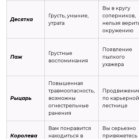
Вы в кругу
Грусть, уныние,
соперников,
Десятка
утрата
нельзя верит
окружению
Появление
Грустные
Паж
пылкого
воспоминания
ухажера
Повышенная
травмоопасность,
Продвижени
Рыцарь
возможны
по карьерно
огнестрельные
лестнице
ранения
Вам понравится
Вы серьезно
Королева
находиться в
привяжетесь 