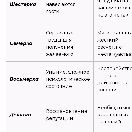
что удача на
Шестерка
наведаются
вашей сторон
гости
но это не так
Серьезные
Материальн
труды для
жесткий
Семерка
получения
расчет, нет
желаемого
места чувств
Беспокойство
Уныние, сложное
тревога,
Восьмерка
психологическое
действие по
состояние
совести
Необходимос
Восстановление
Девятка
взвешенных
репутации
решений