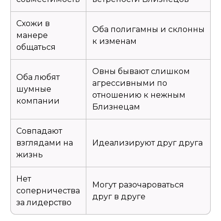
Схожи в
Оба полигамны и склонны
манере
к изменам
общаться
Овны бывают слишком
Оба любят
агрессивными по
шумные
отношению к нежным
компании
Близнецам
Совпадают
взглядами на
Идеализируют друг друга
жизнь
Нет
Могут разочароваться
соперничества
друг в друге
за лидерство