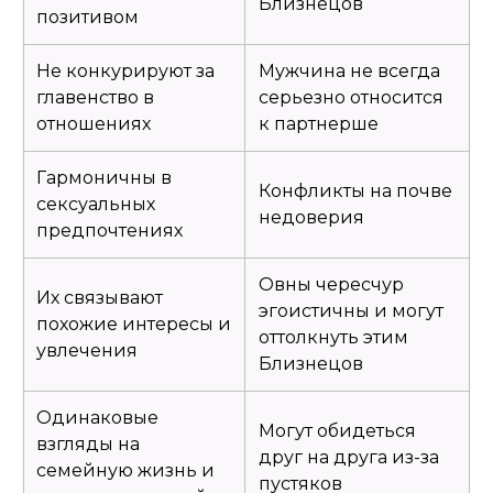
Близнецов
позитивом
Не конкурируют за
Мужчина не всегда
главенство в
серьезно относится
отношениях
к партнерше
Гармоничны в
Конфликты на почве
сексуальных
недоверия
предпочтениях
Овны чересчур
Их связывают
эгоистичны и могут
похожие интересы и
оттолкнуть этим
увлечения
Близнецов
Одинаковые
Могут обидеться
взгляды на
друг на друга из-за
семейную жизнь и
пустяков