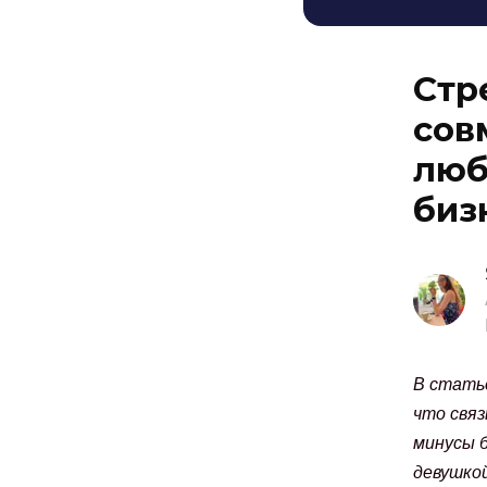
Стр
сов
люб
биз
В статье
что связ
минусы б
девушко