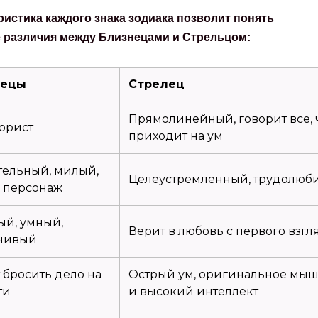
ристика каждого знака зодиака позволит понять
 различия между Близнецами и Стрельцом:
нецы
Стрелец
Прямолинейный, говорит все, 
юрист
приходит на ум
ельный, милый,
Целеустремленный, трудолюб
 персонаж
ый, умный,
Верит в любовь с первого взгл
чивый
 бросить дело на
Острый ум, оригинальное мы
ти
и высокий интеллект