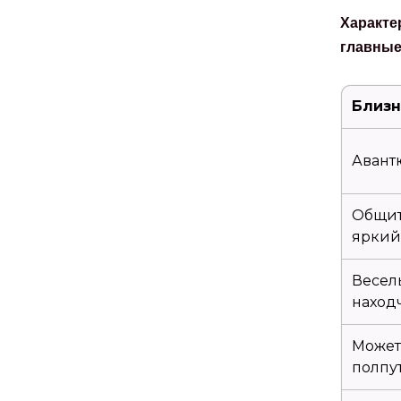
Характе
главные
Близ
Авант
Общит
яркий
Весел
наход
Может
полпу