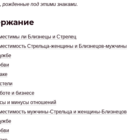
, рожденные под этими знаками.
ержание
местимы ли Близнецы и Стрелец
местимость Стрельца-женщины и Близнецов-мужчины
ружбе
юбви
аке
стели
боте и бизнесе
сы и минусы отношений
местимость мужчины-Стрельца и женщины-Близнецов
ружбе
юбви
аке