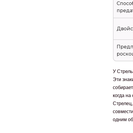
Спосо
преда
Двойс
Предп
роско
У Стрель
Эти знак
собирает
когда на
Стрелец,
совмести
одним об