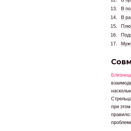
В по
В ра
Плю
Подх
Мужч
Совм
Близнец
взаимоде
наскольк
Стрельца
при этом
правило:
проблемы