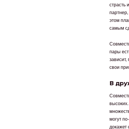
страсть 
партнер,
этом пла
самым сд
Совмести
пары ест
зависит,
свои при
В дру
Совмести
высоких.
множеств
могут по
докажет 