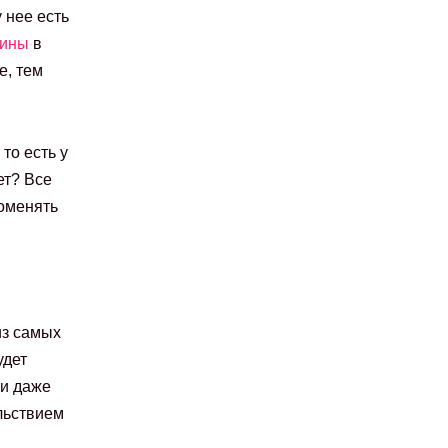
 нее есть
чины
в
е, тем
то есть у
ет? Все
поменять
из самых
удет
 и даже
льствием