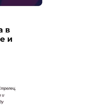
а в
е и
Стрелец,
 и
ду