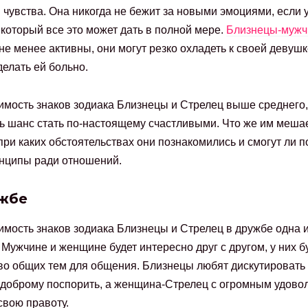
и чувства. Она никогда не бежит за новыми эмоциями, если у
 который все это может дать в полной мере.
Близнецы-муж
не менее активны, они могут резко охладеть к своей девушк
елать ей больно.
мость знаков зодиака Близнецы и Стрелец выше среднего, 
ь шанс стать по-настоящему счастливыми. Что же им меша
 при каких обстоятельствах они познакомились и смогут ли 
нципы ради отношений.
жбе
мость знаков зодиака Близнецы и Стрелец в дружбе одна 
 Мужчине и женщине будет интересно друг с другом, у них б
о общих тем для общения. Близнецы любят дискутировать
-доброму поспорить, а женщина-Стрелец с огромным удово
свою правоту.