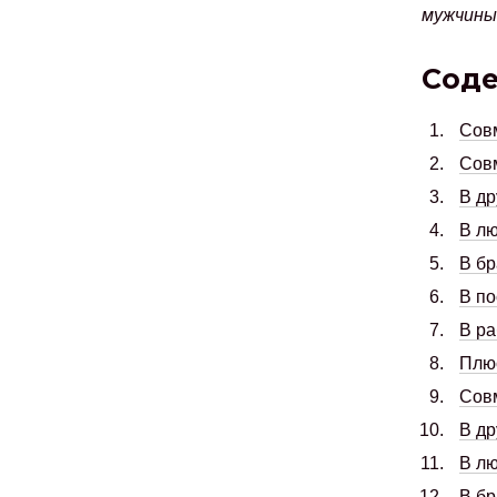
мужчины
Сод
Сов
Сов
В д
В л
В бр
В по
В ра
Плю
Сов
В д
В л
В бр