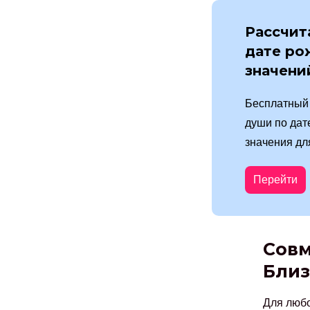
Рассчит
дате ро
значени
Бесплатный 
души по дат
значения дл
Перейти
Совм
Бли
Для люб