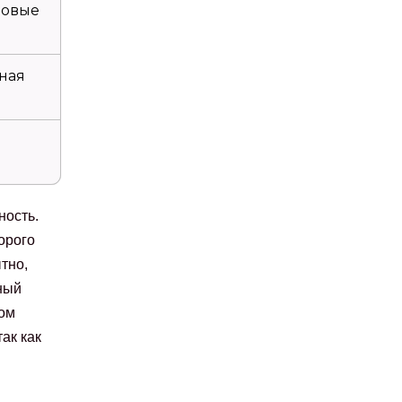
новые
ная
ность.
орого
тно,
ный
том
ак как