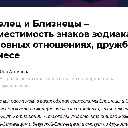
елец и Близнецы –
местимость знаков зодиак
овных отношениях, дружб
несе
Яна Антипова
Астролог, автор гороскопов и статей по астрологии на
Нумеролог.ру
 мы расскажем, в каких сферах совместимы Близнецы и 
ывает мужчин и женщин этих знаков зодиака, какие плюсы
удут у отношений. А также вы узнаете, что общего меж
й-Стрельцом и девушкой-Близнецами и смогут ли дружить