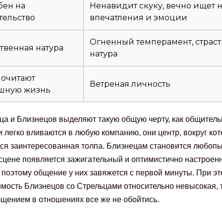
бен на
Ненавидит скуку, вечно ищет 
тельство
впечатления и эмоции
Огненный темперамент, страст
твенная натура
натура
очитают
Ветреная личность
шную жизнь
ца и Близнецов выделяют такую общую черту, как общитель
и легко вливаются в любую компанию, они центр, вокруг кот
ся заинтересованная толпа. Близнецам становится любопы
 сцене появляется зажигательный и оптимистично настроен
 поэтому общение у них завяжется с первой минуты. При э
мость Близнецов со Стрельцами относительно невысокая, т
щением в отношениях все же не обойтись.