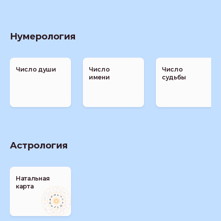
Нумерология
Число души
Число
Число
имени
судьбы
Астрология
Натальная
карта