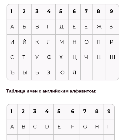
1
2
3
4
5
6
7
8
9
А
Б
В
Г
Д
Е
Ё
Ж
З
И
Й
К
Л
М
Н
О
П
Р
С
Т
У
Ф
Х
Ц
Ч
Ш
Щ
Ъ
Ы
Ь
Э
Ю
Я
Таблица имен с английским алфавитом:
1
2
3
4
5
6
7
8
9
A
B
C
D
E
F
G
H
I