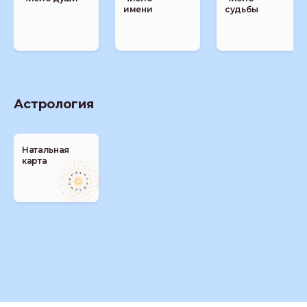
имени
судьбы
Астрология
Натальная
карта