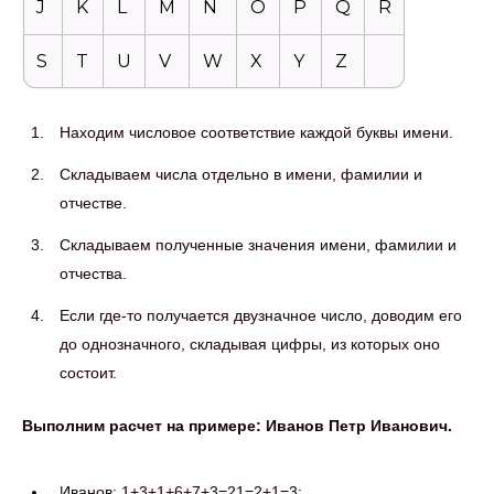
J
K
L
M
N
O
P
Q
R
S
T
U
V
W
X
Y
Z
Находим числовое соответствие каждой буквы имени.
Складываем числа отдельно в имени, фамилии и
отчестве.
Складываем полученные значения имени, фамилии и
отчества.
Если где-то получается двузначное число, доводим его
до однозначного, складывая цифры, из которых оно
состоит.
Выполним расчет на примере: Иванов Петр Иванович.
Иванов: 1+3+1+6+7+3=21=2+1=3;