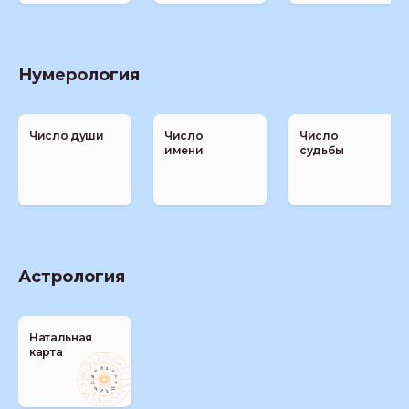
Нумерология
Число души
Число
Число
имени
судьбы
Астрология
Натальная
карта