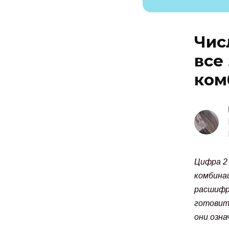
Чис
все
ком
Цифра 2 
комбинац
расшифро
готовить
они озна