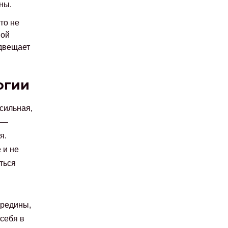
ны.
то не
ной
едвещает
огии
сильная,
 —
я.
 и не
ться
ередины,
 себя в