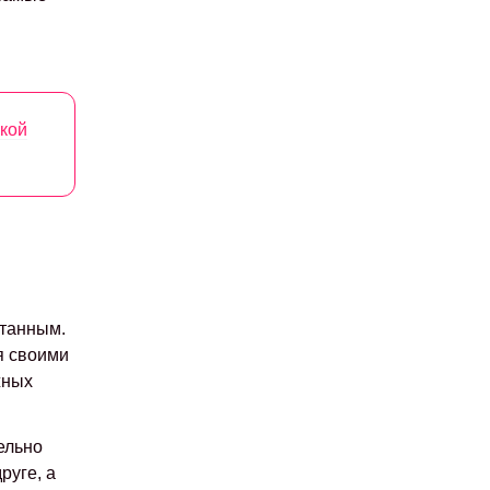
ской
нтанным.
я своими
жных
ельно
руге, а