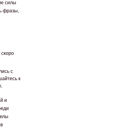
ие силы
ь фразы,
 скоро
лись с
шайтесь к
.
й и
реди
гелы
 в