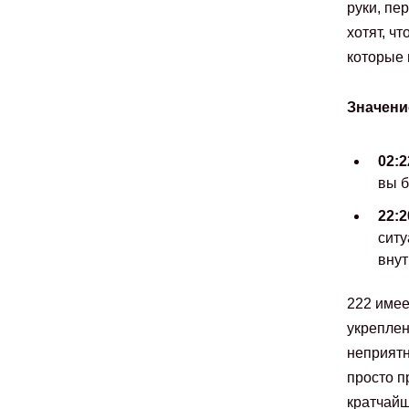
руки, пе
хотят, ч
которые 
Значени
02:2
вы б
22:2
ситу
внут
222 имее
укреплен
неприятн
просто п
кратчайш