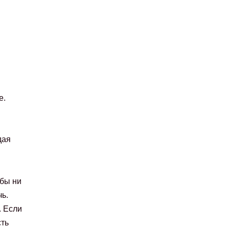
е.
дая
 бы ни
ь.
. Если
сть