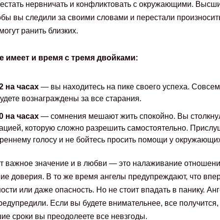
рестать нервничать и конфликтовать с окружающими. Высш
тобы вы следили за своими словами и перестали произносит
могут ранить близких.
е имеет и время с тремя двойками:
2 на часах
— вы находитесь на пике своего успеха. Совсем
удете вознаграждены за все старания.
0 на часах
— сомнения мешают жить спокойно. Вы столкну
ацией, которую сложно разрешить самостоятельно. Прислу
реннему голосу и не бойтесь просить помощи у окружающих
т важное значение и в любви — это налаживание отношени
ие доверия. В то же время ангелы предупреждают, что впе
ости или даже опасность. Но не стоит впадать в панику. Ан
редупредили. Если вы будете внимательнее, все получится,
ие сроки вы преодолеете все невзгоды.