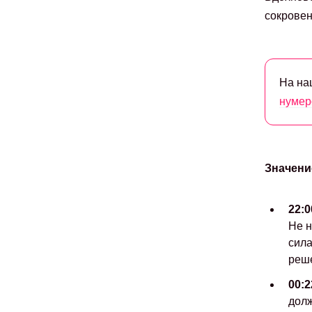
сокровен
На на
нумер
Значени
22:0
Не н
сила
реш
00:2
долж