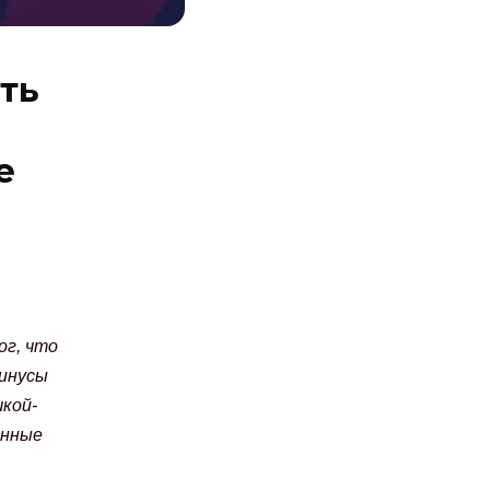
ть
е
ог, что
минусы
кой-
енные