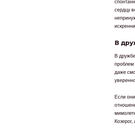
спонтанн
сердцу вс
непринуж
искренни 
В дру
В дружбе
проблем 
даже смо
уверенно
Если они
отношени
мимолетн
Козерог, 