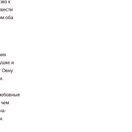
зко к
 вести
ом оба
них
ушке и
т Овну
и.
 любовные
 чем
на-
и.