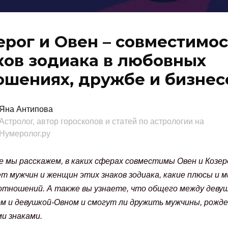
ерог и Овен – совместимос
ков зодиака в любовных
ошениях, дружбе и бизнес
Яна Антипова
Астролог, автор гороскопов и статей по астрологии на
Нумеролог.ру
 мы расскажем, в каких сферах совместимы Овен и Козер
т мужчин и женщин этих знаков зодиака, какие плюсы и 
отношений. А также вы узнаете, что общего между девуш
м и девушкой-Овном и смогут ли дружить мужчины, рожд
и знаками.