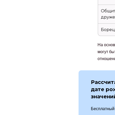
Общит
друж
Борец
На основ
могут бы
отношени
Рассчит
дате ро
значени
Бесплатный 