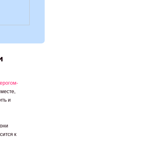
и
ерогом-
вместе,
ить и
 они
сится к