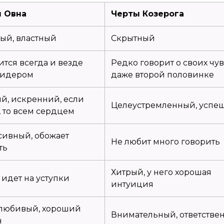
 Овна
Черты Козерога
ый, властный
Скрытный
тся всегда и везде
Редко говорит о своих чув
лидером
даже второй половинке
й, искренний, если
Целеустремленный, успе
, то всем сердцем
сивный, обожает
Не любит много говорить
ть
Хитрый, у него хорошая
идет на уступки
интуиция
любивый, хороший
Внимательный, ответстве
н