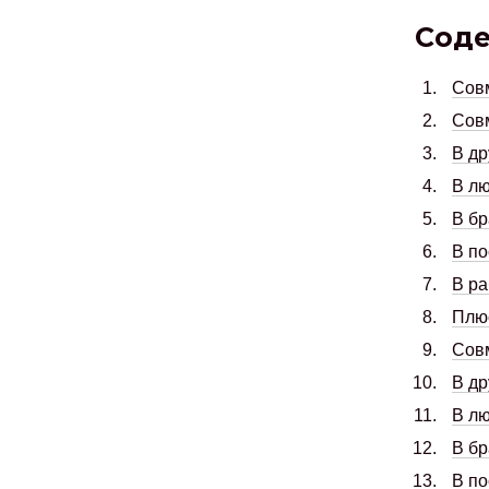
Сод
Совм
Сов
В д
В л
В бр
В по
В ра
Плю
Сов
В д
В л
В бр
В по