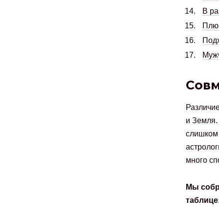
В ра
Плю
Подх
Мужч
Совм
Различи
и Земля.
слишком 
астролог
много сп
Мы собр
таблице