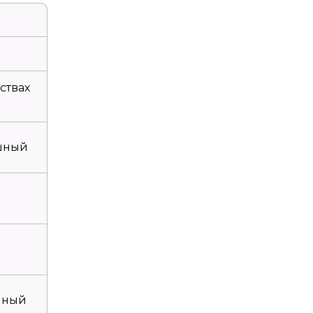
ствах
шный
нный