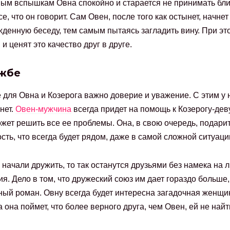
ым вспышкам Овна спокойно и старается не принимать бли
е, что он говорит. Сам Овен, после того как остынет, начнет
денную беседу, тем самым пытаясь загладить вину. При эт
и ценят это качество друг в друге.
жбе
 для Овна и Козерога важно доверие и уважение. С этим у 
нет.
Овен-мужчина
всегда придет на помощь к Козерогу-дев
жет решить все ее проблемы. Она, в свою очередь, подари
сть, что всегда будет рядом, даже в самой сложной ситуаци
 начали дружить, то так останутся друзьями без намека на
я. Дело в том, что дружеский союз им дает гораздо больше,
ый роман. Овну всегда будет интересна загадочная женщи
а она поймет, что более верного друга, чем Овен, ей не найт