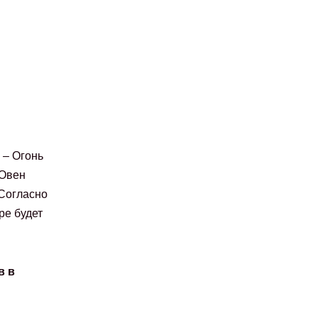
 – Огонь
 Овен
 Согласно
ре будет
в в