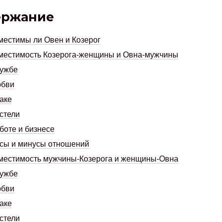
ержание
естимы ли Овен и Козерог
местимость Козерога-женщины и Овна-мужчины
ружбе
юбви
аке
стели
боте и бизнесе
сы и минусы отношений
местимость мужчины-Козерога и женщины-Овна
ружбе
юбви
аке
стели