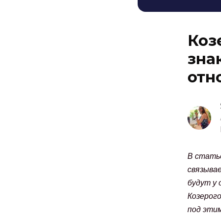
Коз
зна
отн
В статье
связывае
будут у 
Козерого
под этим