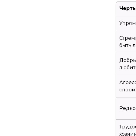
Черты
Упрям
Стреми
быть 
Добры
любит
Агрес
спори
Редко 
Трудо
хозяи