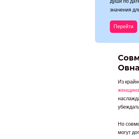
души по дат
значения дл
Перейти
Совм
Овн
Из крайн
женщино
наслажда
убеждать
Но совме
могут до