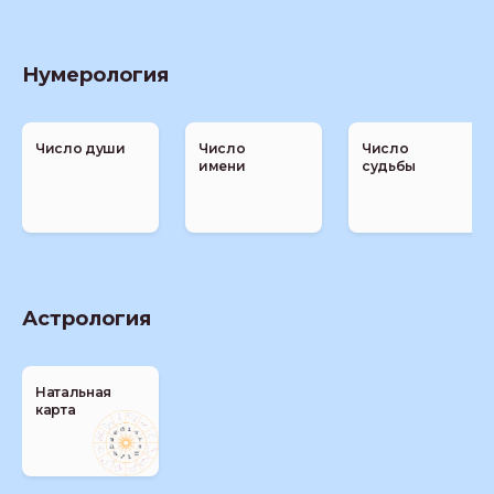
Нумерология
Число души
Число
Число
имени
судьбы
Астрология
Натальная
карта