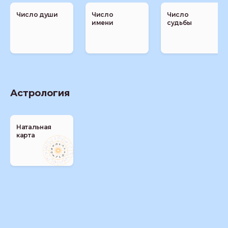
Число души
Число
Число
имени
судьбы
Астрология
Натальная
карта