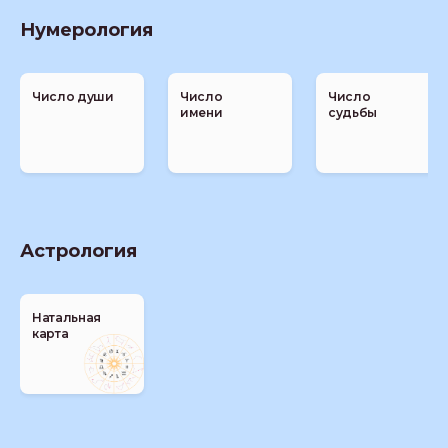
Нумерология
Число души
Число
Число
имени
судьбы
Астрология
Натальная
карта