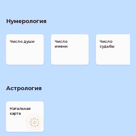
Нумерология
Число души
Число
Число
имени
судьбы
Астрология
Натальная
карта