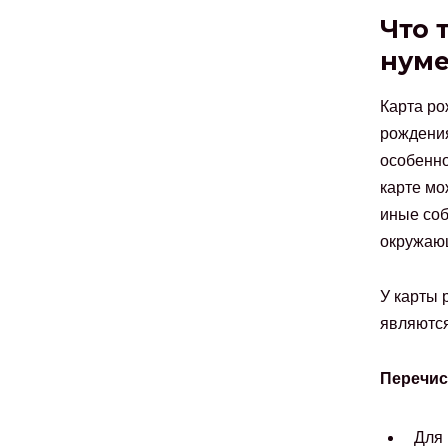
Что 
нум
Карта р
рождения
особенно
карте мо
иные соб
окружающ
У карты 
являются
Перечис
Для 