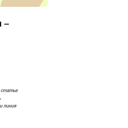
 –
В статье
ь
 и линия