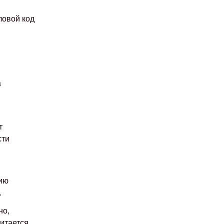
ловой код
в
т
сти
ию
.
но,
читается