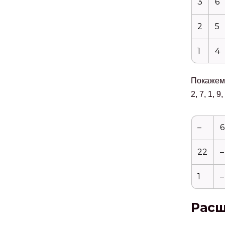
3
6
2
5
1
4
Покажем 
2, 7, 1, 
–
6
22
–
1
–
Расш