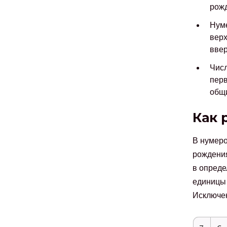
рожд
Нуме
верх
ввер
Числ
перв
общи
Как 
В нумеро
рождения
в опреде
единицы 
Исключен