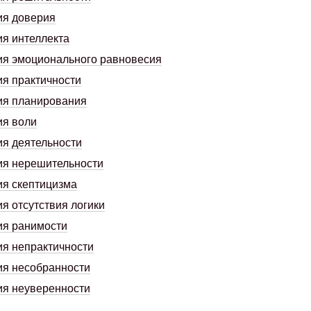
ия доверия
я интеллекта
я эмоционального равновесия
я практичности
ия планирования
ия воли
я деятельности
ия нерешительности
я скептицизма
я отсутствия логики
ия ранимости
я непрактичности
ия несобранности
ия неуверенности