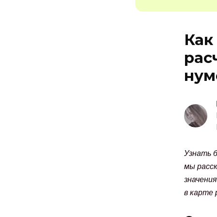
Как
рас
нум
Узнать б
мы расск
значения
в карте 