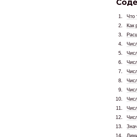
Сод
Что 
Как 
Расш
Числ
Числ
Числ
Числ
Числ
Числ
Числ
Числ
Числ
Знач
Лин