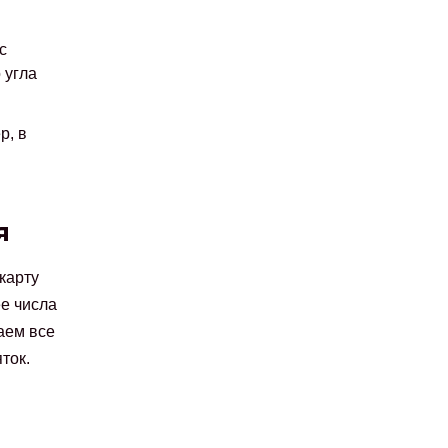
с
 угла
р, в
я
карту
ее числа
аем все
ток.