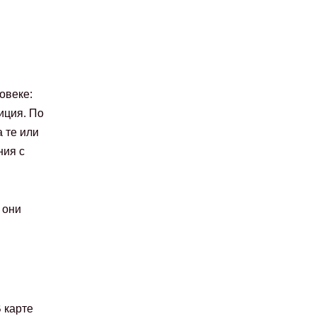
овеке:
иция. По
 те или
ния с
о они
 карте