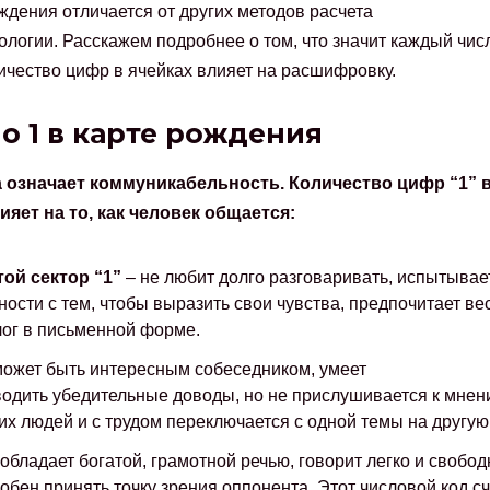
ждения отличается от других методов расчета
ологии. Расскажем подробнее о том, что значит каждый чис
личество цифр в ячейках влияет на расшифровку.
о 1 в карте рождения
 означает коммуникабельность. Количество цифр “1” 
ияет на то, как человек общается:
той сектор “1”
– не любит долго разговаривать, испытывае
ности с тем, чтобы выразить свои чувства, предпочитает ве
ог в письменной форме.
ожет быть интересным собеседником, умеет
одить убедительные доводы, но не прислушивается к мнен
их людей и с трудом переключается с одной темы на другую
обладает богатой, грамотной речью, говорит легко и свобод
обен принять точку зрения оппонента. Этот числовой код с