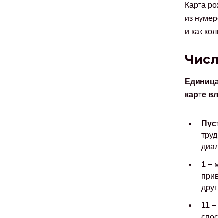
Карта ро
из нумер
и как ко
Числ
Единица
карте вл
Пус
труд
диал
1
– м
прив
друг
11
– 
спос