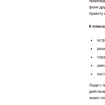
прирожде
фоне дру
правоту 
К плюса
остр
реши
спра
умен
наст
Люди с ч
действов
знают себ