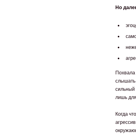
Но дале
эгоц
сам
неже
агре
Похвала 
слышать 
сильный 
лишь для
Когда что
агрессив
окружающ