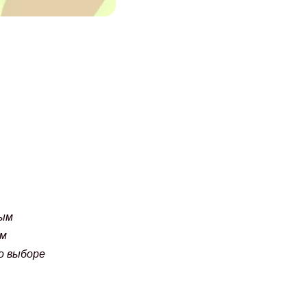
дым
ом
о выборе