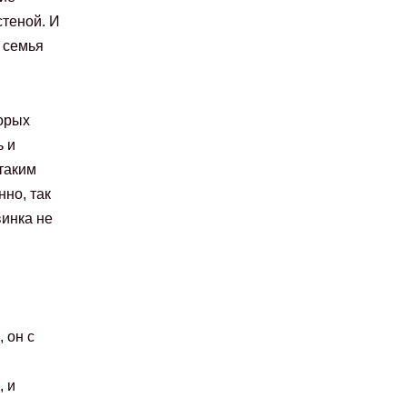
теной. И
 семья
орых
ь и
 таким
но, так
винка не
 он с
, и