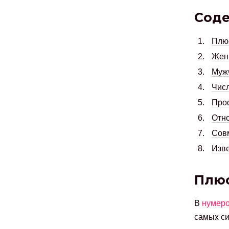
Сод
Плюс
Женщ
Мужч
Числ
Про
Отн
Совм
Изве
Плюс
В
нумеро
самых си