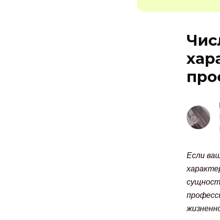
Чис
хар
про
Если ваш
характер
сущности
професс
жизненно