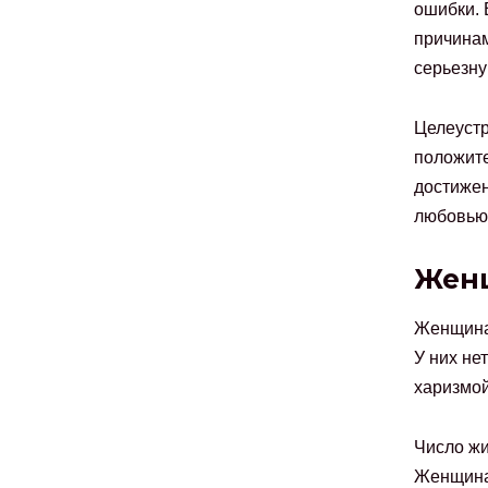
ошибки. 
причинам
серьезну
Целеустр
положите
достижен
любовью 
Женщ
Женщина 
У них не
харизмой
Число жи
Женщина-