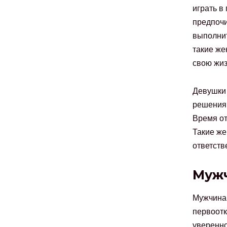
играть в
предпочи
выполнит
такие же
свою жиз
Девушки 
решения.
Время от
Такие же
ответств
Мужч
Мужчина 
первоотк
уверенно