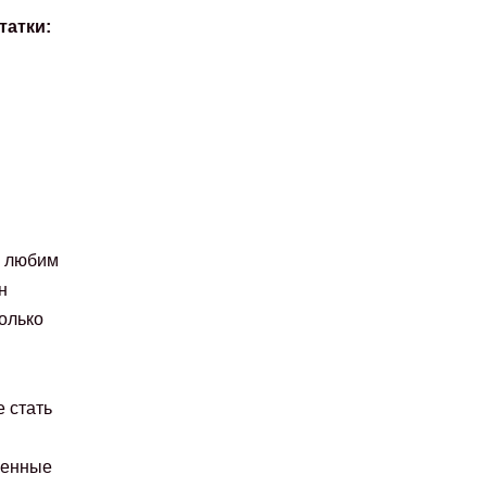
татки:
е любим
н
олько
е стать
венные