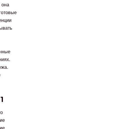
, она
 готовые
енции
зывать
анные
ниях.
ужа.
е
1
то
ние
кие