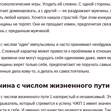
 психологические игры. Угодить ей сложно. С одной стороны
тает доминировать, а с другой — ее раздражают мужчины,
ь любой каприз. Хочется накала страстей. При этом конкур
нщины не терпят. Они не прощают измен, предпочитая свя
нь с преданным мужчиной.
с числом “один” импульсивны и часто принимают необдум
 Сложный характер может привести к проблемам в отноше
 времени они могут ощущать себя одинокими даже, имея м
нщины верят только себе, предпочитают не поручать самы
енные дела кому-то, а делать их самостоятельно.
ина с числом жизненного пути 
с числом жизненного пути 1 напористый и независимый. Э
рыватель, который стремится к успеху. ЧЖП 1 имеет значе
сти в себе. И именно это качество нравится женщинам. Та