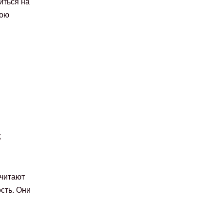
иться на
вою
;
очитают
сть. Они