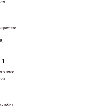
-то
ащает это
т
й,
 1
го пола.
ной
.
и любит