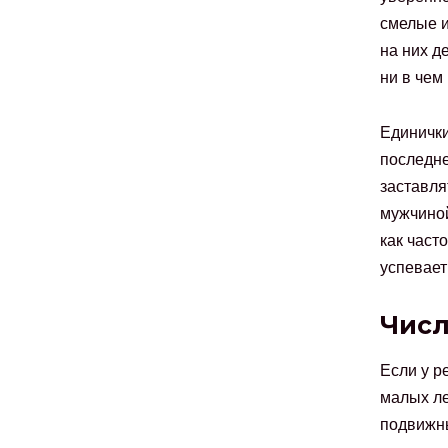
смелые и
на них д
ни в чем
Единички
последне
заставля
мужчиной
как част
успевает
Числ
Если у р
малых ле
подвижны