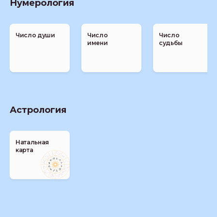
Нумерология
Число души
Число
Число
имени
судьбы
Астрология
Натальная
карта