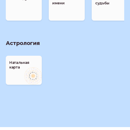
имени
судьбы
Астрология
Натальная
карта