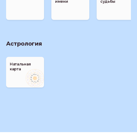
имени
судьбы
Астрология
Натальная
карта